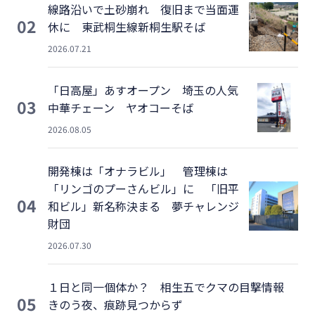
線路沿いで土砂崩れ 復旧まで当面運
02
休に 東武桐生線新桐生駅そば
2026.07.21
「日高屋」あすオープン 埼玉の人気
03
中華チェーン ヤオコーそば
2026.08.05
開発棟は「オナラビル」 管理棟は
「リンゴのプーさんビル」に 「旧平
04
和ビル」新名称決まる 夢チャレンジ
財団
2026.07.30
１日と同一個体か？ 相生五でクマの目撃情報
05
きのう夜、痕跡見つからず