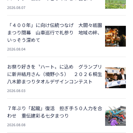
2026.08.07
「４００年」に向け伝統つなげ 大間々祇園
まつり閉幕 山車巡行で礼参り 地域の絆、
いっそう深めて
2026.08.04
お祭り好きを〝ハート〟に込め グランプリ
に新井結月さん（境野小５） ２０２６桐生
八木節まつりタオルデザインコンテスト
2026.08.03
７年ぶり「起龍」復活 担ぎ手５０人力を合
わせ 重伝建彩る七夕まつり
2026.08.08