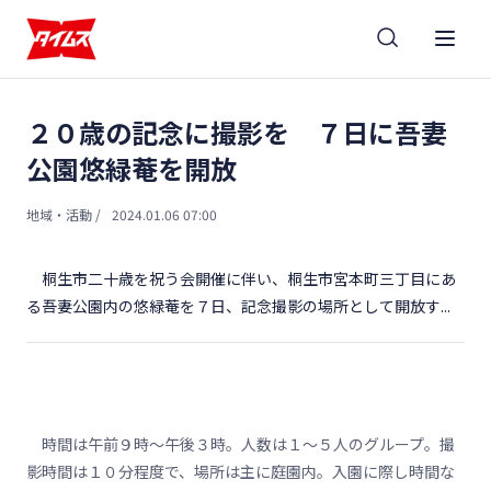
２０歳の記念に撮影を ７日に吾妻
公園悠緑菴を開放
地域・活動
/
2024.01.06 07:00
桐生市二十歳を祝う会開催に伴い、桐生市宮本町三丁目にあ
る吾妻公園内の悠緑菴を７日、記念撮影の場所として開放す...
時間は午前９時～午後３時。人数は１～５人のグループ。撮
影時間は１０分程度で、場所は主に庭園内。入園に際し時間な