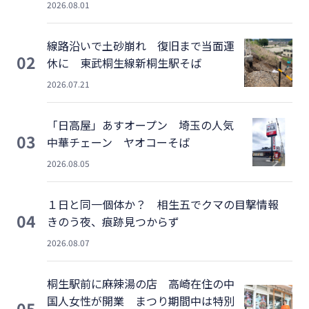
2026.08.01
線路沿いで土砂崩れ 復旧まで当面運
02
休に 東武桐生線新桐生駅そば
2026.07.21
「日高屋」あすオープン 埼玉の人気
03
中華チェーン ヤオコーそば
2026.08.05
１日と同一個体か？ 相生五でクマの目撃情報
04
きのう夜、痕跡見つからず
2026.08.07
桐生駅前に麻辣湯の店 高崎在住の中
国人女性が開業 まつり期間中は特別
05