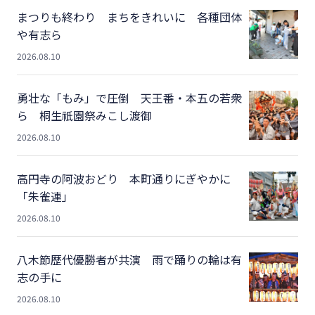
まつりも終わり まちをきれいに 各種団体
や有志ら
2026.08.10
勇壮な「もみ」で圧倒 天王番・本五の若衆
ら 桐生祇園祭みこし渡御
2026.08.10
高円寺の阿波おどり 本町通りにぎやかに
「朱雀連」
2026.08.10
八木節歴代優勝者が共演 雨で踊りの輪は有
志の手に
2026.08.10