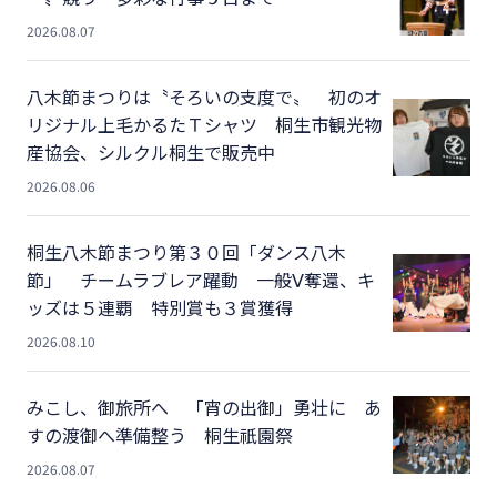
2026.08.07
八木節まつりは〝そろいの支度で〟 初のオ
リジナル上毛かるたＴシャツ 桐生市観光物
産協会、シルクル桐生で販売中
2026.08.06
桐生八木節まつり第３０回「ダンス八木
節」 チームラブレア躍動 一般Ⅴ奪還、キ
ッズは５連覇 特別賞も３賞獲得
2026.08.10
みこし、御旅所へ 「宵の出御」勇壮に あ
すの渡御へ準備整う 桐生祇園祭
2026.08.07