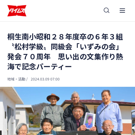
桐生南小昭和２８年度卒の６年３組
〝松村学級〟同級会「いずみの会」
発会７０周年 思い出の文集作り熱
海で記念パーティー
地域・活動
/
2024.03.09 07:00