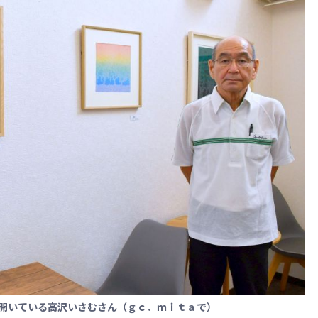
を開いている高沢いさむさん（ｇｃ．ｍｉｔａで）