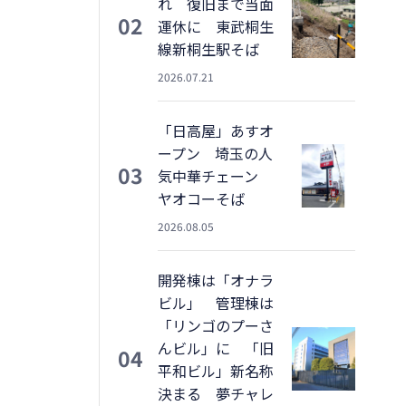
れ 復旧まで当面
02
運休に 東武桐生
線新桐生駅そば
2026.07.21
「日高屋」あすオ
ープン 埼玉の人
03
気中華チェーン
ヤオコーそば
2026.08.05
開発棟は「オナラ
ビル」 管理棟は
「リンゴのプーさ
んビル」に 「旧
04
平和ビル」新名称
決まる 夢チャレ