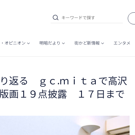
ム・オピニオン
明暗だより
街かど新情報
エンタメ
り返る ｇｃ.ｍｉｔａで高沢
版画１９点披露 １７日まで