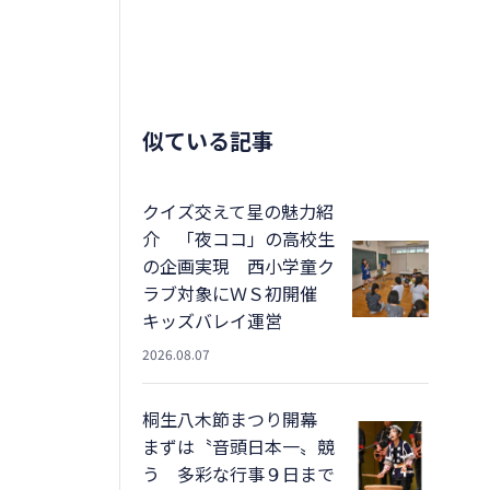
似ている記事
クイズ交えて星の魅力紹
介 「夜ココ」の高校生
の企画実現 西小学童ク
ラブ対象にＷＳ初開催
キッズバレイ運営
2026.08.07
桐生八木節まつり開幕
まずは〝音頭日本一〟競
う 多彩な行事９日まで