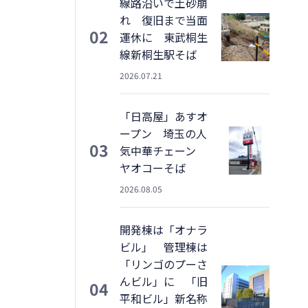
線路沿いで土砂崩
れ 復旧まで当面
02
運休に 東武桐生
線新桐生駅そば
2026.07.21
「日高屋」あすオ
ープン 埼玉の人
03
気中華チェーン
ヤオコーそば
2026.08.05
開発棟は「オナラ
ビル」 管理棟は
「リンゴのプーさ
んビル」に 「旧
04
平和ビル」新名称