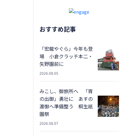
おすすめ記事
「宏龍やぐら」今年も登
場 小倉クラッチ本二・
矢野園前に
2026.08.05
みこし、御旅所へ 「宵
の出御」勇壮に あすの
渡御へ準備整う 桐生祇
園祭
2026.08.07