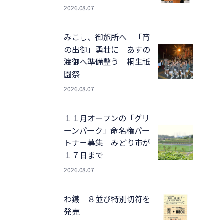
2026.08.07
みこし、御旅所へ 「宵
の出御」勇壮に あすの
渡御へ準備整う 桐生祇
園祭
2026.08.07
１１月オープンの「グリ
ーンパーク」命名権パー
トナー募集 みどり市が
１７日まで
2026.08.07
わ鐵 ８並び特別切符を
発売