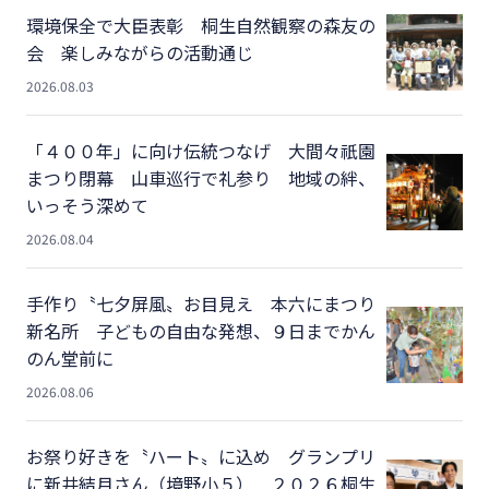
環境保全で大臣表彰 桐生自然観察の森友の
会 楽しみながらの活動通じ
2026.08.03
「４００年」に向け伝統つなげ 大間々祇園
まつり閉幕 山車巡行で礼参り 地域の絆、
いっそう深めて
2026.08.04
手作り〝七夕屏風〟お目見え 本六にまつり
新名所 子どもの自由な発想、９日までかん
のん堂前に
2026.08.06
お祭り好きを〝ハート〟に込め グランプリ
に新井結月さん（境野小５） ２０２６桐生