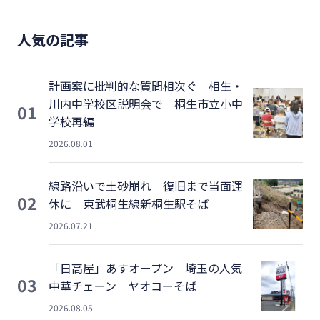
人気の記事
計画案に批判的な質問相次ぐ 相生・
川内中学校区説明会で 桐生市立小中
01
学校再編
2026.08.01
線路沿いで土砂崩れ 復旧まで当面運
02
休に 東武桐生線新桐生駅そば
2026.07.21
「日高屋」あすオープン 埼玉の人気
03
中華チェーン ヤオコーそば
2026.08.05