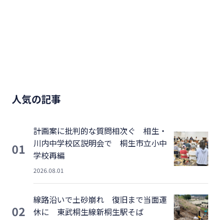
人気の記事
計画案に批判的な質問相次ぐ 相生・
川内中学校区説明会で 桐生市立小中
01
学校再編
2026.08.01
線路沿いで土砂崩れ 復旧まで当面運
02
休に 東武桐生線新桐生駅そば