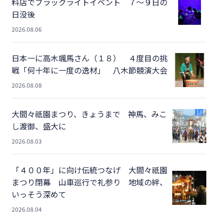
料店でブラックライトイベント ７～９日の
日没後
2026.08.06
日本一に高木颯馬さん（１８） ４度目の挑
戦「何十年に一度の逸材」 八木節競演大会
2026.08.08
大間々祇園まつり、きょうまで 神馬、みこ
し渡御、盛大に
2026.08.03
「４００年」に向け伝統つなげ 大間々祇園
まつり閉幕 山車巡行で礼参り 地域の絆、
いっそう深めて
2026.08.04