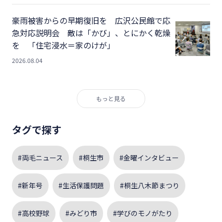
豪雨被害からの早期復旧を 広沢公民館で応
急対応説明会 敵は「かび」、とにかく乾燥
を 「住宅浸水＝家のけが」
2026.08.04
もっと見る
タグで探す
#両毛ニュース
#桐生市
#金曜インタビュー
#新年号
#生活保護問題
#桐生八木節まつり
#高校野球
#みどり市
#学びのモノがたり