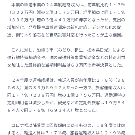
本業の鉄道事業の２４年度経常収入は、前年度比約１・３％
（３２２万円）減の２億３１７３万円。経常損益は同１・１％
（３３６万円）増の３億４４１万円の赤字となったが、支出の
増加分は、発券機や車載運賃箱の新札対応、デジタル化の促
進、倒竹木や落石など自然災害対応を行ったことが主な要因。
これに対し、沿線３市（みどり、桐生、栃木県日光）による
運行維持費補助金や、国の輸送対策事業補助金などの特別利益
を加味した最終的な当期純利益は６８万円の赤字決算とした。
２４年度の運輸成績は、輸送人員が前年度比２・８％（９８
８６人）減の３３万８９４２人だった一方で、旅客運輸収入は
同１・７％（２０８万円）増の１億２７５６万円。通勤通学の
定期利用者は減少したが、観光などの定期外旅客は１９万８４
８４人で同３・６％（６９３４人）増となった。
コロナ禍以降着実に回復傾向にあるものの、１９年度と比較
すると、輸送人員は７・７％減、旅客運輸収入は１２・９％減