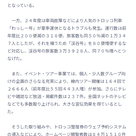
となっている。
一方、２４年度は車両故障などにより人気のトロッコ列車
「わっしー号」が夏季運休となるトラブルも発生。運行数は前
年度比２００便減の３１８便、旅客数も同５０％減の１万３４
７人としたが、それを補うため「渓谷号」を８０便増便するな
ど対応し、渓谷号の旅客数３万３９２８人、同７０％増へとつ
なげた。
また、イベント・ツアー事業では、個人・少人数グループ向
けの企画のさらなる充実により、線内ツアー開催は１６４回で
２６６６人（前年度比５５回４４３人増）が参加。さらにテレ
ビや雑誌など放送・掲載件数は２３７件。全国ネットのテレビ
などでも多数取り上げられ、大きな宣伝効果を得ているとし
た。
そうした取り組みや、トロッコ整理券のウェブ予約システム
の導入などにより、ホームページ閲覧者数は８４万１５１０件