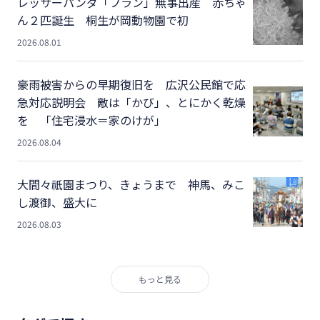
レッサーパンダ「フラン」無事出産 赤ちゃ
ん２匹誕生 桐生が岡動物園で初
2026.08.01
豪雨被害からの早期復旧を 広沢公民館で応
急対応説明会 敵は「かび」、とにかく乾燥
を 「住宅浸水＝家のけが」
2026.08.04
大間々祇園まつり、きょうまで 神馬、みこ
し渡御、盛大に
2026.08.03
もっと見る