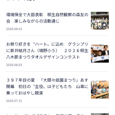
環境保全で大臣表彰 桐生自然観察の森友の
会 楽しみながらの活動通じ
2026.08.03
お祭り好きを〝ハート〟に込め グランプリ
に新井結月さん（境野小５） ２０２６桐生
八木節まつりタオルデザインコンテスト
2026.08.03
３９７年目の夏 「大間々祇園まつり」あす
開幕 初日の〝主役〟は子どもたち 山車に
乗っておはやし競演
2026.07.31