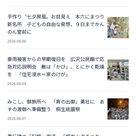
手作り〝七夕屏風〟お目見え 本六にまつり
新名所 子どもの自由な発想、９日までかん
のん堂前に
2026.08.06
豪雨被害からの早期復旧を 広沢公民館で応
急対応説明会 敵は「かび」、とにかく乾燥
を 「住宅浸水＝家のけが」
2026.08.04
みこし、御旅所へ 「宵の出御」勇壮に あ
すの渡御へ準備整う 桐生祇園祭
2026.08.07