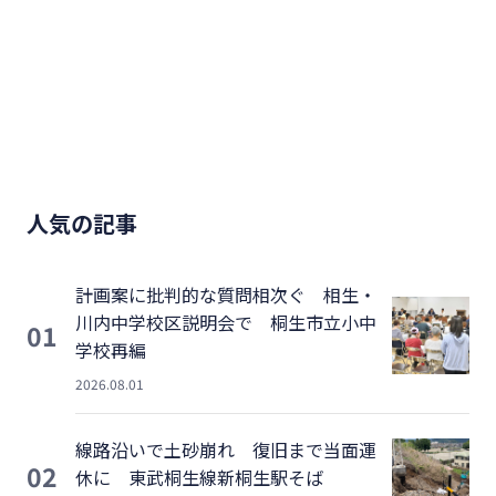
人気の記事
計画案に批判的な質問相次ぐ 相生・
川内中学校区説明会で 桐生市立小中
01
学校再編
2026.08.01
線路沿いで土砂崩れ 復旧まで当面運
02
休に 東武桐生線新桐生駅そば