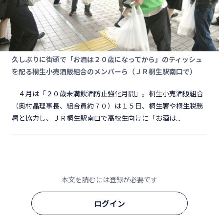
久しぶりに街頭で「お酒は２０歳になってから」のティッシュ
を配る桐生小売酒販組合のメンバーら（ＪＲ桐生駅南口で）
４月は「２０歳未満飲酒防止強化月間」。桐生小売酒販組合
（奥村晶理事長、組合員約７０）は１５日、桐生署や桐生税務
署と協力し、ＪＲ桐生駅南口で高校生向けに「お酒は...
本文を読むには登録が必要です
ログイン