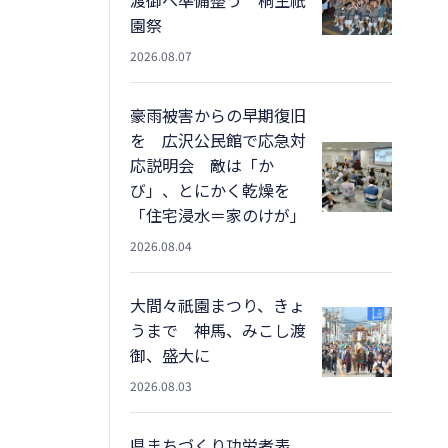
園祭
2026.08.07
豪雨被害からの早期復旧
を 広沢公民館で応急対
応説明会 敵は「か
び」、とにかく乾燥を
「住宅浸水＝家のけが」
2026.08.04
大間々祇園まつり、きょ
うまで 神馬、みこし渡
御、盛大に
2026.08.03
県まちづくり功労者表