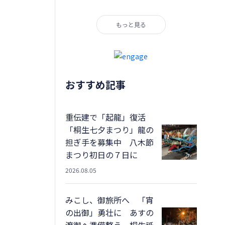
もっと見る
おすすめ記事
重伝建で「起龍」復活
「桐生七夕まつり」龍の
担ぎ手を募集中 八木節
まつり初日の７日に
2026.08.05
みこし、御旅所へ 「宵
の出御」勇壮に あすの
渡御へ準備整う 桐生祇