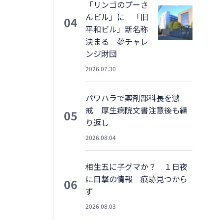
「リンゴのプーさ
んビル」に 「旧
04
平和ビル」新名称
決まる 夢チャレ
ンジ財団
2026.07.30
パワハラで薬剤部科長を懲
戒 厚生病院文書注意後も繰
05
り返し
2026.08.04
相生五に子グマか？ １日夜
に目撃の情報 痕跡見つから
06
ず
2026.08.03