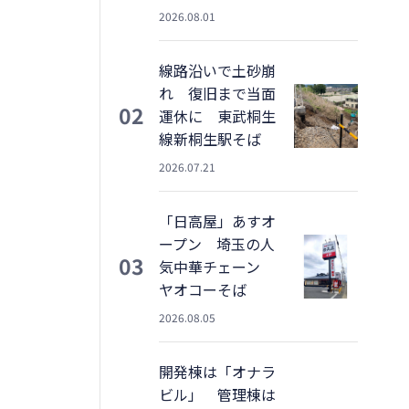
2026.08.01
線路沿いで土砂崩
れ 復旧まで当面
02
運休に 東武桐生
線新桐生駅そば
2026.07.21
「日高屋」あすオ
ープン 埼玉の人
03
気中華チェーン
ヤオコーそば
2026.08.05
開発棟は「オナラ
ビル」 管理棟は