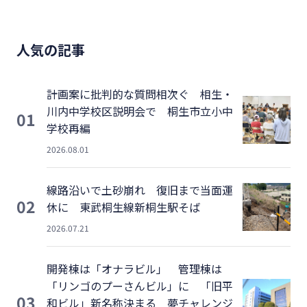
人気の記事
計画案に批判的な質問相次ぐ 相生・
川内中学校区説明会で 桐生市立小中
01
学校再編
2026.08.01
線路沿いで土砂崩れ 復旧まで当面運
02
休に 東武桐生線新桐生駅そば
2026.07.21
開発棟は「オナラビル」 管理棟は
「リンゴのプーさんビル」に 「旧平
03
和ビル」新名称決まる 夢チャレンジ