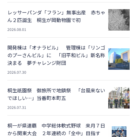
レッサーパンダ「フラン」無事出産 赤ちゃ
ん２匹誕生 桐生が岡動物園で初
2026.08.01
開発棟は「オナラビル」 管理棟は「リンゴ
のプーさんビル」に 「旧平和ビル」新名称
決まる 夢チャレンジ財団
2026.07.30
桐生祇園祭 御旅所で地鎮祭 「台風来ない
でほしい…」当番町本町五
2026.07.31
桐一が県連覇 中学総体軟式野球 来月７日
から関東大会 ２年連続の「全中」目指す