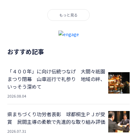
もっと見る
おすすめ記事
「４００年」に向け伝統つなげ 大間々祇園
まつり閉幕 山車巡行で礼参り 地域の絆、
いっそう深めて
2026.08.04
県まちづくり功労者表彰 球都桐生ＰＪが受
賞 民間主導の柔軟で先進的な取り組み評価
2026.07.31