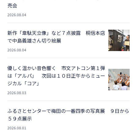
売会
2026.08.04
新作「韋駄天立像」など７点披露 桐信本店
で中島義雄さん切り絵展
2026.08.04
優しく温かい音色響く 市文アトコン第１弾
は「アルパ」 次回は１０日正午からミュー
ジカル「コア」
2026.08.03
ふるさとセンターで梅田の一番四季の写真展 ９日から
５９点展示
2026.08.01