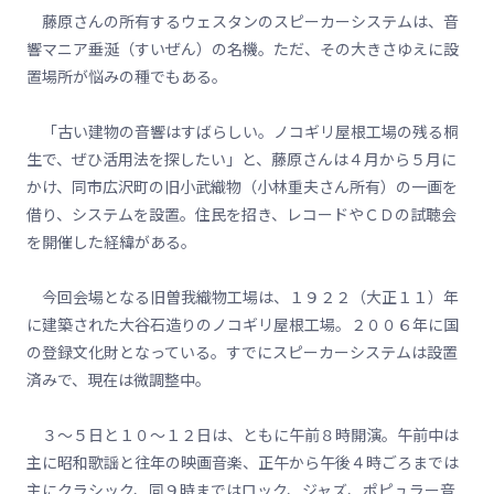
藤原さんの所有するウェスタンのスピーカーシステムは、音
響マニア垂涎（すいぜん）の名機。ただ、その大きさゆえに設
置場所が悩みの種でもある。
「古い建物の音響はすばらしい。ノコギリ屋根工場の残る桐
生で、ぜひ活用法を探したい」と、藤原さんは４月から５月に
かけ、同市広沢町の旧小武織物（小林重夫さん所有）の一画を
借り、システムを設置。住民を招き、レコードやＣＤの試聴会
を開催した経緯がある。
今回会場となる旧曽我織物工場は、１９２２（大正１１）年
に建築された大谷石造りのノコギリ屋根工場。２００６年に国
の登録文化財となっている。すでにスピーカーシステムは設置
済みで、現在は微調整中。
３～５日と１０～１２日は、ともに午前８時開演。午前中は
主に昭和歌謡と往年の映画音楽、正午から午後４時ごろまでは
主にクラシック、同９時まではロック、ジャズ、ポピュラー音