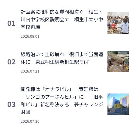
計画案に批判的な質問相次ぐ 相生・
川内中学校区説明会で 桐生市立小中
01
学校再編
2026.08.01
線路沿いで土砂崩れ 復旧まで当面運
02
休に 東武桐生線新桐生駅そば
2026.07.21
開発棟は「オナラビル」 管理棟は
「リンゴのプーさんビル」に 「旧平
03
和ビル」新名称決まる 夢チャレンジ
財団
2026.07.30