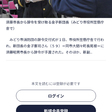
須藤市長から辞令を受け取る金子新団長（みどり市役所笠懸庁
舎で）
みどり市消防団の辞令交付式が１日、市役所笠懸庁舎で行わ
れ、新団長の金子憲司さん（５９）＝同市大間々町長尾根＝に
須藤昭男市長から辞令が手渡された。そのほか、新副...
本文を読むには登録が必要です
ログイン
新規会員登録