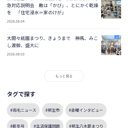
急対応説明会 敵は「かび」、とにかく乾燥
を 「住宅浸水＝家のけが」
2026.08.04
大間々祇園まつり、きょうまで 神馬、みこ
し渡御、盛大に
2026.08.03
もっと見る
タグで探す
#両毛ニュース
#桐生市
#金曜インタビュー
#新年号
#生活保護問題
#桐生八木節まつり