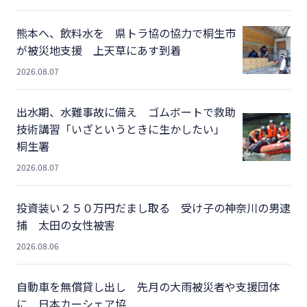
熊本へ、飲料水を 県トラ協の協力で桐生市
が被災地支援 上天草にあす到着
2026.08.07
出水期、水難事故に備え ゴムボートで救助
技術講習「いざというときに生かしたい」
桐生署
2026.08.07
投資装い２５０万円だまし取る 受け子の神奈川の男逮
捕 太田の女性被害
2026.08.06
自動車を無償貸し出し 先月の大雨被災者や支援団体
に 日本カーシェア協