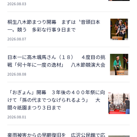
2026.08.03
桐生八木節まつり開幕 まずは〝音頭日本
一〟競う 多彩な行事９日まで
2026.08.07
日本一に高木颯馬さん（１８） ４度目の挑
戦「何十年に一度の逸材」 八木節競演大会
2026.08.08
「おぎょん」開幕 ３年後の４００年祭に向
けて「孫の代までつなげられるよう」 大
間々祇園まつり３日まで
2026.08.01
豪雨被害からの早期復旧を 広沢公民館で応