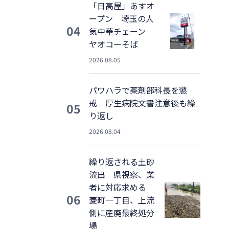
「日高屋」あすオ
ープン 埼玉の人
04
気中華チェーン
ヤオコーそば
2026.08.05
パワハラで薬剤部科長を懲
戒 厚生病院文書注意後も繰
05
り返し
2026.08.04
繰り返される土砂
流出 県視察、業
者に対応求める
06
菱町一丁目、上流
側に産廃最終処分
場