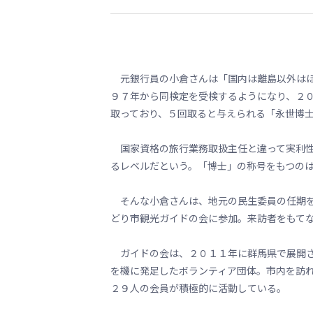
元銀行員の小倉さんは「国内は離島以外はほ
９７年から同検定を受検するようになり、２
取っており、５回取ると与えられる「永世博
国家資格の旅行業務取扱主任と違って実利性
るレベルだという。「博士」の称号をもつの
そんな小倉さんは、地元の民生委員の任期を
どり市観光ガイドの会に参加。来訪者をもて
ガイドの会は、２０１１年に群馬県で展開さ
を機に発足したボランティア団体。市内を訪
２９人の会員が積極的に活動している。