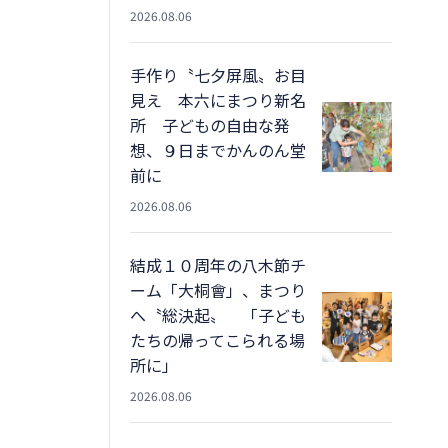
2026.08.06
手作り〝七夕屏風〟お目
見え 本六にまつり新名
所 子どもの自由な発
想、９日までかんのん堂
前に
2026.08.06
結成１０周年の八木節チ
ーム「大桐會」、まつり
へ〝総決起〟 「子ども
たちの帰ってこられる場
所に」
2026.08.06