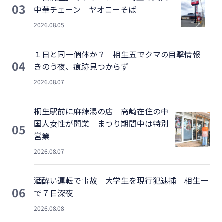
03
中華チェーン ヤオコーそば
2026.08.05
１日と同一個体か？ 相生五でクマの目撃情報
04
きのう夜、痕跡見つからず
2026.08.07
桐生駅前に麻辣湯の店 高崎在住の中
国人女性が開業 まつり期間中は特別
05
営業
2026.08.07
酒酔い運転で事故 大学生を現行犯逮捕 相生一
06
で７日深夜
2026.08.08