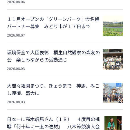
2026.08.04
１１月オープンの「グリーンパーク」命名権
パートナー募集 みどり市が１７日まで
2026.08.07
環境保全で大臣表彰 桐生自然観察の森友の
会 楽しみながらの活動通じ
2026.08.03
大間々祇園まつり、きょうまで 神馬、みこ
し渡御、盛大に
2026.08.03
日本一に高木颯馬さん（１８） ４度目の挑
戦「何十年に一度の逸材」 八木節競演大会