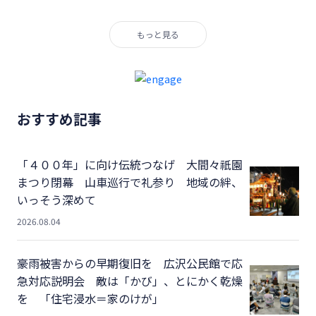
もっと見る
おすすめ記事
「４００年」に向け伝統つなげ 大間々祇園
まつり閉幕 山車巡行で礼参り 地域の絆、
いっそう深めて
2026.08.04
豪雨被害からの早期復旧を 広沢公民館で応
急対応説明会 敵は「かび」、とにかく乾燥
を 「住宅浸水＝家のけが」