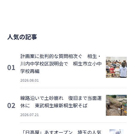
人気の記事
計画案に批判的な質問相次ぐ 相生・
川内中学校区説明会で 桐生市立小中
01
学校再編
2026.08.01
線路沿いで土砂崩れ 復旧まで当面運
02
休に 東武桐生線新桐生駅そば
2026.07.21
「日高屋」あすオープン 埼玉の人気