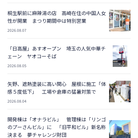
桐生駅前に麻辣湯の店 高崎在住の中国人女
性が開業 まつり期間中は特別営業
2026.08.07
「日高屋」あすオープン 埼玉の人気中華チ
ェーン ヤオコーそば
2026.08.05
矢野、遮熱塗装に高い関心 屋根に施工「体
感５度低下」 工場や倉庫の猛暑対策で
2026.08.04
開発棟は「オナラビル」 管理棟は「リンゴ
のプーさんビル」に 「旧平和ビル」新名称
決まる 夢チャレンジ財団