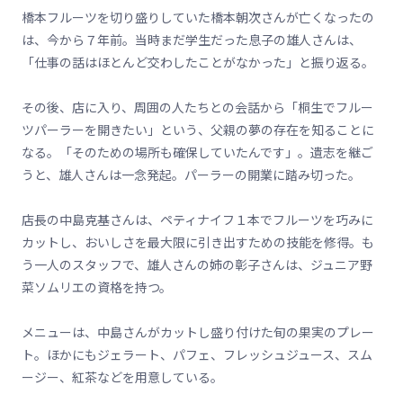
橋本フルーツを切り盛りしていた橋本朝次さんが亡くなったの
は、今から７年前。当時まだ学生だった息子の雄人さんは、
「仕事の話はほとんど交わしたことがなかった」と振り返る。
その後、店に入り、周囲の人たちとの会話から「桐生でフルー
ツパーラーを開きたい」という、父親の夢の存在を知ることに
なる。「そのための場所も確保していたんです」。遺志を継ご
うと、雄人さんは一念発起。パーラーの開業に踏み切った。
店長の中島克基さんは、ペティナイフ１本でフルーツを巧みに
カットし、おいしさを最大限に引き出すための技能を修得。も
う一人のスタッフで、雄人さんの姉の彰子さんは、ジュニア野
菜ソムリエの資格を持つ。
メニューは、中島さんがカットし盛り付けた旬の果実のプレー
ト。ほかにもジェラート、パフェ、フレッシュジュース、スム
ージー、紅茶などを用意している。