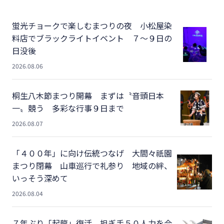
蛍光チョークで楽しむまつりの夜 小松屋染
料店でブラックライトイベント ７～９日の
日没後
2026.08.06
桐生八木節まつり開幕 まずは〝音頭日本
一〟競う 多彩な行事９日まで
2026.08.07
「４００年」に向け伝統つなげ 大間々祇園
まつり閉幕 山車巡行で礼参り 地域の絆、
いっそう深めて
2026.08.04
７年ぶり「起龍」復活 担ぎ手５０人力を合