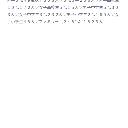
１０㌔１７２人▽女子高校生５㌔１５人▽男子中学生５㌔３０
３人▽女子中学生３㌔２３２人▽男子小学生２㌔１６０人▽女
子小学生４８人▽ファミリー（２・８㌔）１８２３人