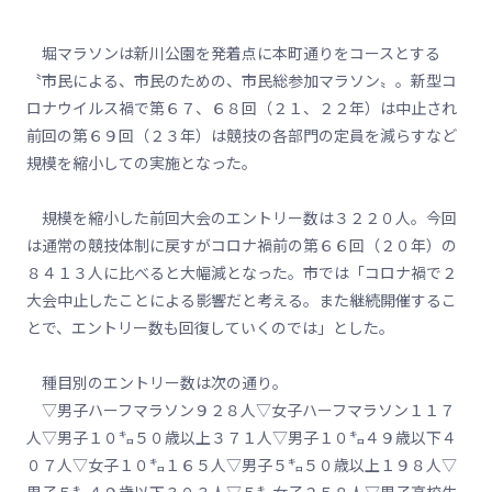
堀マラソンは新川公園を発着点に本町通りをコースとする
〝市民による、市民のための、市民総参加マラソン〟。新型コ
ロナウイルス禍で第６７、６８回（２１、２２年）は中止され
前回の第６９回（２３年）は競技の各部門の定員を減らすなど
規模を縮小しての実施となった。
規模を縮小した前回大会のエントリー数は３２２０人。今回
は通常の競技体制に戻すがコロナ禍前の第６６回（２０年）の
８４１３人に比べると大幅減となった。市では「コロナ禍で２
大会中止したことによる影響だと考える。また継続開催するこ
とで、エントリー数も回復していくのでは」とした。
種目別のエントリー数は次の通り。
▽男子ハーフマラソン９２８人▽女子ハーフマラソン１１７
人▽男子１０㌔５０歳以上３７１人▽男子１０㌔４９歳以下４
０７人▽女子１０㌔１６５人▽男子５㌔５０歳以上１９８人▽
男子５㌔４９歳以下３０３人▽５㌔女子２５８人▽男子高校生