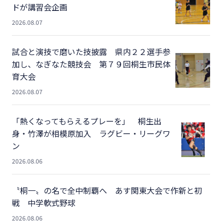
ドが講習会企画
2026.08.07
試合と演技で磨いた技披露 県内２２選手参
加し、なぎなた競技会 第７９回桐生市民体
育大会
2026.08.07
「熱くなってもらえるプレーを」 桐生出
身・竹澤が相模原加入 ラグビー・リーグワ
ン
2026.08.06
〝桐一〟の名で全中制覇へ あす関東大会で作新と初
戦 中学軟式野球
2026.08.06