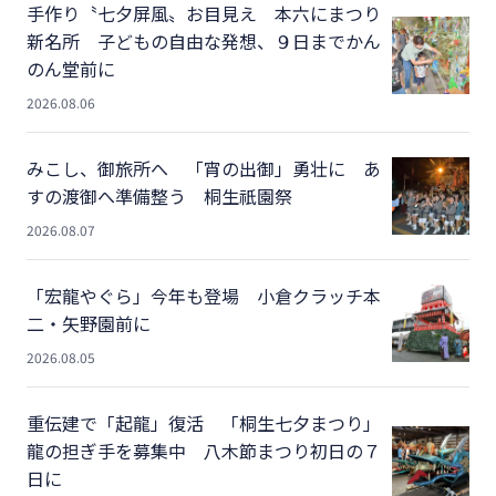
手作り〝七夕屏風〟お目見え 本六にまつり
新名所 子どもの自由な発想、９日までかん
のん堂前に
2026.08.06
みこし、御旅所へ 「宵の出御」勇壮に あ
すの渡御へ準備整う 桐生祇園祭
2026.08.07
「宏龍やぐら」今年も登場 小倉クラッチ本
二・矢野園前に
2026.08.05
重伝建で「起龍」復活 「桐生七夕まつり」
龍の担ぎ手を募集中 八木節まつり初日の７
日に