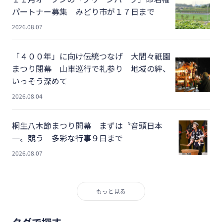
パートナー募集 みどり市が１７日まで
2026.08.07
「４００年」に向け伝統つなげ 大間々祇園
まつり閉幕 山車巡行で礼参り 地域の絆、
いっそう深めて
2026.08.04
桐生八木節まつり開幕 まずは〝音頭日本
一〟競う 多彩な行事９日まで
2026.08.07
もっと見る