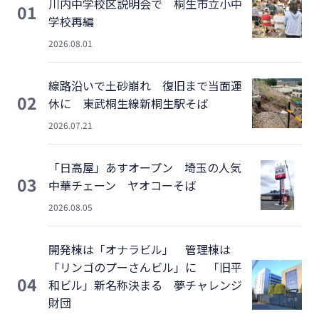
川内中学校区説明会で 桐生市立小中
01
学校再編
2026.08.01
線路沿いで土砂崩れ 復旧まで当面運
02
休に 東武桐生線新桐生駅そば
2026.07.21
「日高屋」あすオープン 埼玉の人気
03
中華チェーン ヤオコーそば
2026.08.05
開発棟は「オナラビル」 管理棟は
「リンゴのプーさんビル」に 「旧平
04
和ビル」新名称決まる 夢チャレンジ
財団