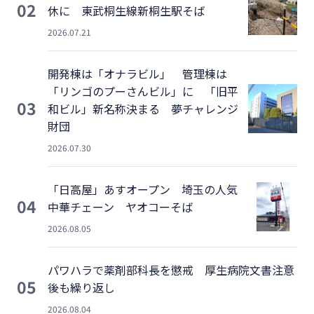
02
休に 東武桐生線新桐生駅そば
2026.07.21
開発棟は「オナラビル」 管理棟は
「リンゴのプーさんビル」に 「旧平
03
和ビル」新名称決まる 夢チャレンジ
財団
2026.07.30
「日高屋」あすオープン 埼玉の人気
04
中華チェーン ヤオコーそば
2026.08.05
パワハラで薬剤部科長を懲戒 厚生病院文書注意
05
後も繰り返し
2026.08.04