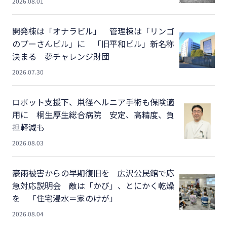
2026.08.01
開発棟は「オナラビル」 管理棟は「リンゴ
のプーさんビル」に 「旧平和ビル」新名称
決まる 夢チャレンジ財団
2026.07.30
ロボット支援下、鼡径ヘルニア手術も保険適
用に 桐生厚生総合病院 安定、高精度、負
担軽減も
2026.08.03
豪雨被害からの早期復旧を 広沢公民館で応
急対応説明会 敵は「かび」、とにかく乾燥
を 「住宅浸水＝家のけが」
2026.08.04