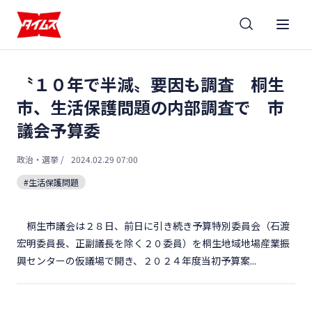
〝１０年で半減〟要因も調査 桐生
市、生活保護問題の内部調査で 市
議会予算委
政治・選挙
/
2024.02.29 07:00
#生活保護問題
桐生市議会は２８日、前日に引き続き予算特別委員会（石渡
宏明委員長、正副議長を除く２０委員）を桐生地域地場産業振
興センターの仮議場で開き、２０２４年度当初予算案...