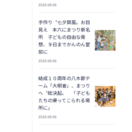
2026.08.06
手作り〝七夕屏風〟お目
見え 本六にまつり新名
所 子どもの自由な発
想、９日までかんのん堂
前に
2026.08.06
結成１０周年の八木節チ
ーム「大桐會」、まつり
へ〝総決起〟 「子ども
たちの帰ってこられる場
所に」
2026.08.06