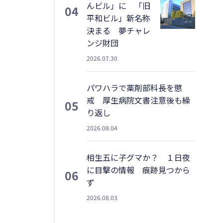
んビル」に 「旧
04
平和ビル」新名称
決まる 夢チャレ
ンジ財団
2026.07.30
パワハラで薬剤部科長を懲
戒 厚生病院文書注意後も繰
05
り返し
2026.08.04
相生五に子グマか？ １日夜
に目撃の情報 痕跡見つから
06
ず
2026.08.03