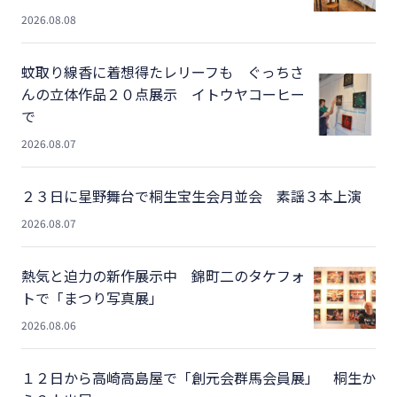
2026.08.08
蚊取り線香に着想得たレリーフも ぐっちさ
んの立体作品２０点展示 イトウヤコーヒー
で
2026.08.07
２３日に星野舞台で桐生宝生会月並会 素謡３本上演
2026.08.07
熱気と迫力の新作展示中 錦町二のタケフォ
トで「まつり写真展」
2026.08.06
１２日から高崎高島屋で「創元会群馬会員展」 桐生か