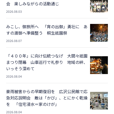
会 楽しみながらの活動通じ
2026.08.03
みこし、御旅所へ 「宵の出御」勇壮に あ
すの渡御へ準備整う 桐生祇園祭
2026.08.07
「４００年」に向け伝統つなげ 大間々祇園
まつり閉幕 山車巡行で礼参り 地域の絆、
いっそう深めて
2026.08.04
豪雨被害からの早期復旧を 広沢公民館で応
急対応説明会 敵は「かび」、とにかく乾燥
を 「住宅浸水＝家のけが」
2026.08.04