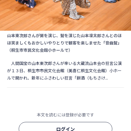
山本東次郎さんが舅を演じ、聟を演じた山本凜太郎さんとのほ
ほ笑ましくもおかしいやりとりで観客を楽しませた「音曲聟」
（桐生市市民文化会館小ホールで）
人間国宝の山本東次郎さんが率いる大蔵流山本会の狂言公演
が１３日、桐生市市民文化会館（美喜仁桐生文化会館）小ホー
ルで開かれ、新年にふさわしい狂言「餅酒（もちさけ...
本文を読むには登録が必要です
ログイン