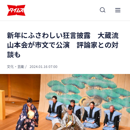
新年にふさわしい狂言披露 大蔵流
山本会が市文で公演 評論家との対
談も
文化・芸能
/
2024.01.16 07:00