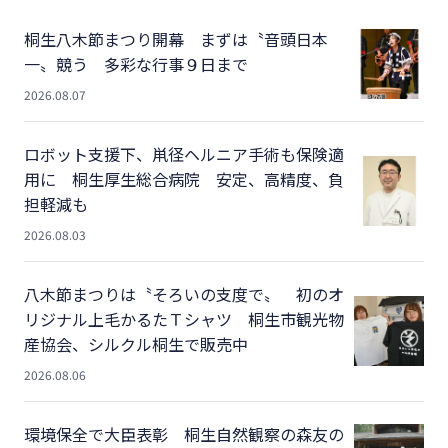
桐生八木節まつり開幕 まずは〝音頭日本
一〟競う 多彩な行事９日まで
2026.08.07
ロボット支援下、鼡径ヘルニア手術も保険適
用に 桐生厚生総合病院 安定、高精度、負
担軽減も
2026.08.03
八木節まつりは〝そろいの支度で〟 初のオ
リジナル上毛かるたＴシャツ 桐生市観光物
産協会、シルクル桐生で販売中
2026.08.06
環境保全で大臣表彰 桐生自然観察の森友の