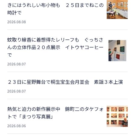
きにはうれしい布小物も ２５日までねこの
時計で
2026.08.08
蚊取り線香に着想得たレリーフも ぐっちさ
んの立体作品２０点展示 イトウヤコーヒー
で
2026.08.07
２３日に星野舞台で桐生宝生会月並会 素謡３本上演
2026.08.07
熱気と迫力の新作展示中 錦町二のタケフォ
トで「まつり写真展」
2026.08.06