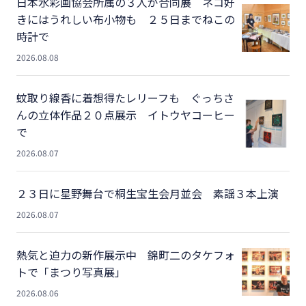
日本水彩画協会所属の３人が合同展 ネコ好
きにはうれしい布小物も ２５日までねこの
時計で
2026.08.08
蚊取り線香に着想得たレリーフも ぐっちさ
んの立体作品２０点展示 イトウヤコーヒー
で
2026.08.07
２３日に星野舞台で桐生宝生会月並会 素謡３本上演
2026.08.07
熱気と迫力の新作展示中 錦町二のタケフォ
トで「まつり写真展」
2026.08.06