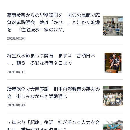
豪雨被害からの早期復旧を 広沢公民館で応
急対応説明会 敵は「かび」、とにかく乾燥
を 「住宅浸水＝家のけが」
2026.08.04
桐生八木節まつり開幕 まずは〝音頭日本
一〟競う 多彩な行事９日まで
2026.08.07
環境保全で大臣表彰 桐生自然観察の森友の
会 楽しみながらの活動通じ
2026.08.03
７年ぶり「起龍」復活 担ぎ手５０人力を合
わせ 重伝建彩る七夕まつり