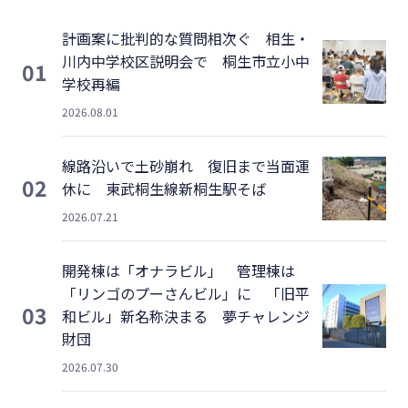
計画案に批判的な質問相次ぐ 相生・
川内中学校区説明会で 桐生市立小中
01
学校再編
2026.08.01
線路沿いで土砂崩れ 復旧まで当面運
02
休に 東武桐生線新桐生駅そば
2026.07.21
開発棟は「オナラビル」 管理棟は
「リンゴのプーさんビル」に 「旧平
03
和ビル」新名称決まる 夢チャレンジ
財団
2026.07.30