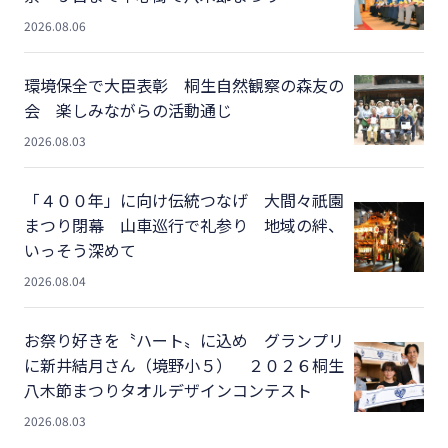
2026.08.06
環境保全で大臣表彰 桐生自然観察の森友の
会 楽しみながらの活動通じ
2026.08.03
「４００年」に向け伝統つなげ 大間々祇園
まつり閉幕 山車巡行で礼参り 地域の絆、
いっそう深めて
2026.08.04
お祭り好きを〝ハート〟に込め グランプリ
に新井結月さん（境野小５） ２０２６桐生
八木節まつりタオルデザインコンテスト
2026.08.03