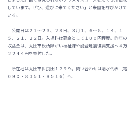
しています。ぜひ、遊びに来てください」と来園を呼びかけて
いる。
公開日は２１～２３、２８日、３月１、６～８、１４、１
５、２１、２２日。入場料は募金として１００円程度。昨年の
収益金は、太田市役所障がい福祉課や能登地震復興支援へ４万
２２４４円を寄付した。
所在地は太田市世良田１２９９。問い合わせは清水代表（電
０９０・８０５１・８５１６）へ。