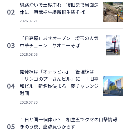
線路沿いで土砂崩れ 復旧まで当面運
02
休に 東武桐生線新桐生駅そば
2026.07.21
「日高屋」あすオープン 埼玉の人気
03
中華チェーン ヤオコーそば
2026.08.05
開発棟は「オナラビル」 管理棟は
「リンゴのプーさんビル」に 「旧平
04
和ビル」新名称決まる 夢チャレンジ
財団
2026.07.30
１日と同一個体か？ 相生五でクマの目撃情報
05
きのう夜、痕跡見つからず