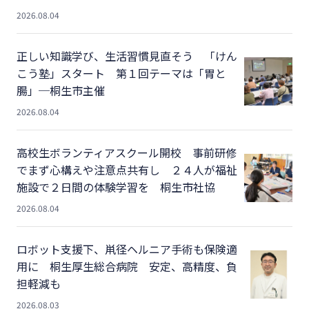
2026.08.04
正しい知識学び、生活習慣見直そう 「けん
こう塾」スタート 第１回テーマは「胃と
腸」─桐生市主催
2026.08.04
高校生ボランティアスクール開校 事前研修
でまず心構えや注意点共有し ２４人が福祉
施設で２日間の体験学習を 桐生市社協
2026.08.04
ロボット支援下、鼡径ヘルニア手術も保険適
用に 桐生厚生総合病院 安定、高精度、負
担軽減も
2026.08.03