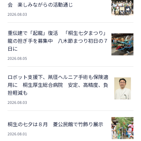
会 楽しみながらの活動通じ
2026.08.03
重伝建で「起龍」復活 「桐生七夕まつり」
龍の担ぎ手を募集中 八木節まつり初日の７
日に
2026.08.05
ロボット支援下、鼡径ヘルニア手術も保険適
用に 桐生厚生総合病院 安定、高精度、負
担軽減も
2026.08.03
桐生の七夕は８月 菱公民館で竹飾り展示
2026.08.01