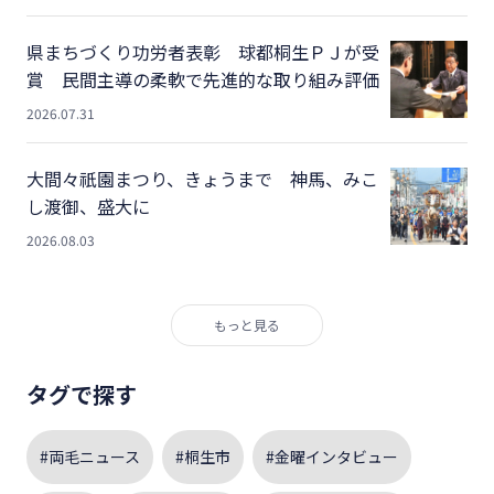
県まちづくり功労者表彰 球都桐生ＰＪが受
賞 民間主導の柔軟で先進的な取り組み評価
2026.07.31
大間々祇園まつり、きょうまで 神馬、みこ
し渡御、盛大に
2026.08.03
もっと見る
タグで探す
#両毛ニュース
#桐生市
#金曜インタビュー