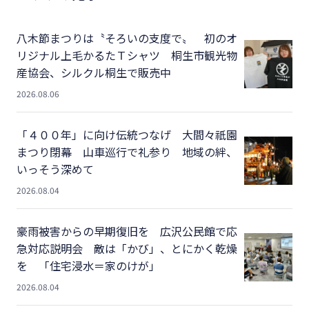
八木節まつりは〝そろいの支度で〟 初のオ
リジナル上毛かるたＴシャツ 桐生市観光物
産協会、シルクル桐生で販売中
2026.08.06
「４００年」に向け伝統つなげ 大間々祇園
まつり閉幕 山車巡行で礼参り 地域の絆、
いっそう深めて
2026.08.04
豪雨被害からの早期復旧を 広沢公民館で応
急対応説明会 敵は「かび」、とにかく乾燥
を 「住宅浸水＝家のけが」
2026.08.04