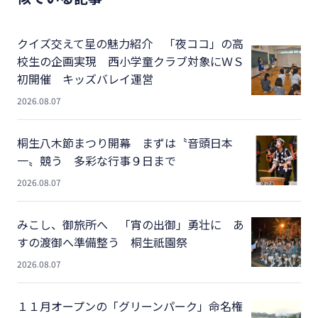
クイズ交えて星の魅力紹介 「夜ココ」の高
校生の企画実現 西小学童クラブ対象にＷＳ
初開催 キッズバレイ運営
2026.08.07
桐生八木節まつり開幕 まずは〝音頭日本
一〟競う 多彩な行事９日まで
2026.08.07
みこし、御旅所へ 「宵の出御」勇壮に あ
すの渡御へ準備整う 桐生祇園祭
2026.08.07
１１月オープンの「グリーンパーク」命名権