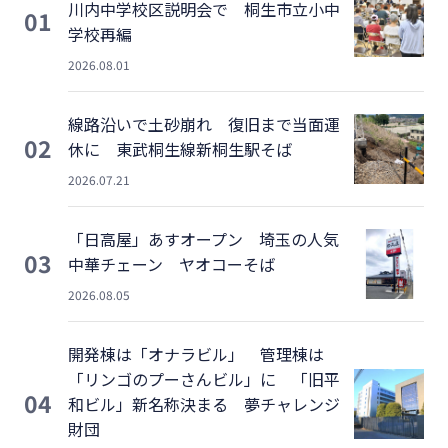
川内中学校区説明会で 桐生市立小中
01
学校再編
2026.08.01
線路沿いで土砂崩れ 復旧まで当面運
02
休に 東武桐生線新桐生駅そば
2026.07.21
「日高屋」あすオープン 埼玉の人気
03
中華チェーン ヤオコーそば
2026.08.05
開発棟は「オナラビル」 管理棟は
「リンゴのプーさんビル」に 「旧平
04
和ビル」新名称決まる 夢チャレンジ
財団