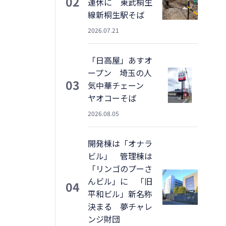
02
運休に 東武桐生
線新桐生駅そば
2026.07.21
「日高屋」あすオ
ープン 埼玉の人
03
気中華チェーン
ヤオコーそば
2026.08.05
開発棟は「オナラ
ビル」 管理棟は
「リンゴのプーさ
んビル」に 「旧
04
平和ビル」新名称
決まる 夢チャレ
ンジ財団