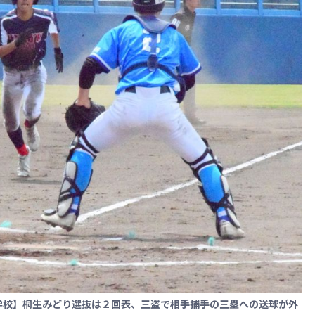
学校】桐生みどり選抜は２回表、三盗で相手捕手の三塁への送球が外