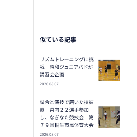
似ている記事
リズムトレーニングに挑
戦 昭和ジュニアバドが
講習会企画
2026.08.07
試合と演技で磨いた技披
露 県内２２選手参加
し、なぎなた競技会 第
７９回桐生市民体育大会
2026.08.07