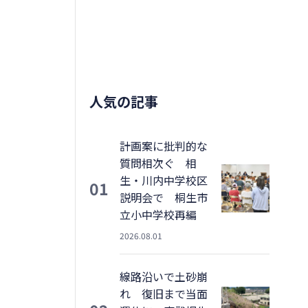
人気の記事
計画案に批判的な
質問相次ぐ 相
生・川内中学校区
01
説明会で 桐生市
立小中学校再編
2026.08.01
線路沿いで土砂崩
れ 復旧まで当面