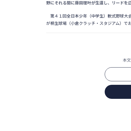
野にそれる間に藤田理叶が生還し、リードを
第４１回全日本少年（中学生）軟式野球大会
が桐生球場（小倉クラッチ・スタジアム）でおお
本