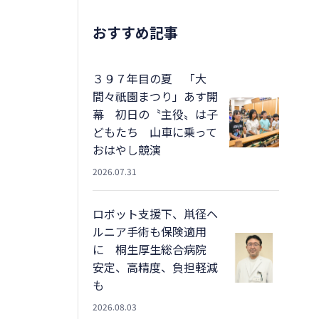
おすすめ記事
３９７年目の夏 「大
間々祇園まつり」あす開
幕 初日の〝主役〟は子
どもたち 山車に乗って
おはやし競演
2026.07.31
ロボット支援下、鼡径ヘ
ルニア手術も保険適用
に 桐生厚生総合病院
安定、高精度、負担軽減
も
2026.08.03