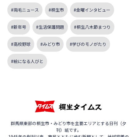
#両毛ニュース
#桐生市
#金曜インタビュー
#新年号
#生活保護問題
#桐生八木節まつり
#高校野球
#みどり市
#学びのモノがたり
#絵になる人びと
群馬県東部の桐生市・みどり市を主要エリアとする日刊（夕
刊）紙です。
1945年の創刊以来、市民とともに歩む新聞として、地域密着の