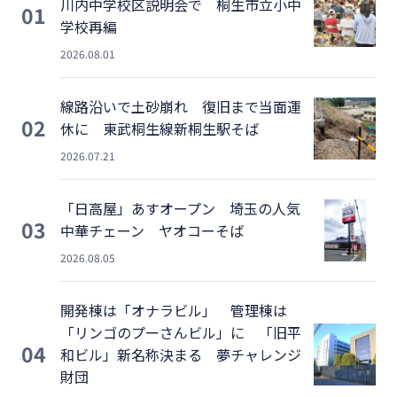
川内中学校区説明会で 桐生市立小中
01
学校再編
2026.08.01
線路沿いで土砂崩れ 復旧まで当面運
02
休に 東武桐生線新桐生駅そば
2026.07.21
「日高屋」あすオープン 埼玉の人気
03
中華チェーン ヤオコーそば
2026.08.05
開発棟は「オナラビル」 管理棟は
「リンゴのプーさんビル」に 「旧平
04
和ビル」新名称決まる 夢チャレンジ
財団