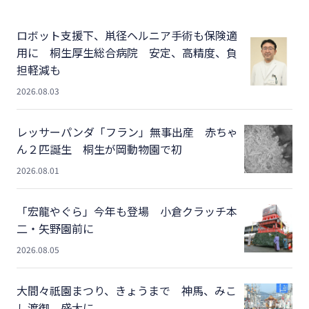
ロボット支援下、鼡径ヘルニア手術も保険適
用に 桐生厚生総合病院 安定、高精度、負
担軽減も
2026.08.03
レッサーパンダ「フラン」無事出産 赤ちゃ
ん２匹誕生 桐生が岡動物園で初
2026.08.01
「宏龍やぐら」今年も登場 小倉クラッチ本
二・矢野園前に
2026.08.05
大間々祇園まつり、きょうまで 神馬、みこ
し渡御、盛大に