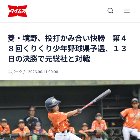
菱・境野、投打かみ合い快勝 第４
８回くりくり少年野球県予選、１３
日の決勝で元総社と対戦
スポーツ
/
2026.06.11 09:00