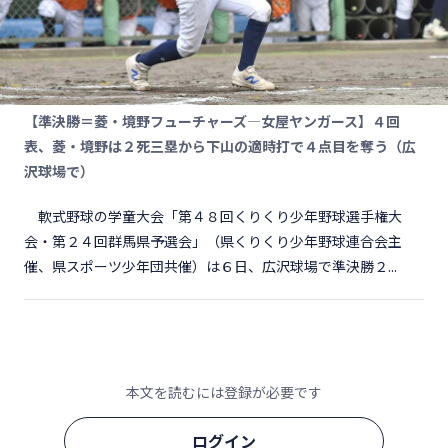
【準決勝＝菱・境野フューチャーズ―女屋ヤンガース】４回
表、菱・境野は２死三塁から下山の適時打で４点目を奪う（広
沢球場で）
軟式野球の学童大会「第４８回くりくり少年野球選手権大
会・第２４回群馬県予選会」（県くりくり少年野球連合会主
催、県スポーツ少年団共催）は６日、広沢球場で準決勝２...
本文を読むには登録が必要です
ログイン