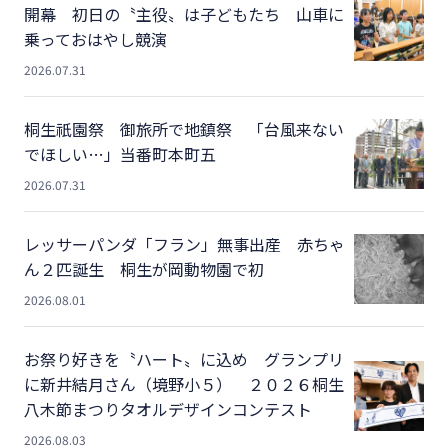
開幕 初日の〝主役〟は子どもたち 山車に
乗っておはやし競演
2026.07.31
桐生祇園祭 御旅所で地鎮祭 「台風来ない
でほしい…」当番町本町五
2026.07.31
レッサーパンダ「フラン」無事出産 赤ちゃ
ん２匹誕生 桐生が岡動物園で初
2026.08.01
お祭り好きを〝ハート〟に込め グランプリ
に新井結月さん（境野小５） ２０２６桐生
八木節まつりタオルデザインコンテスト
2026.08.03