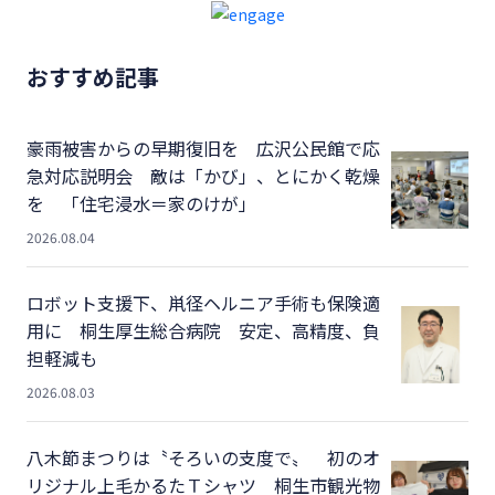
おすすめ記事
豪雨被害からの早期復旧を 広沢公民館で応
急対応説明会 敵は「かび」、とにかく乾燥
を 「住宅浸水＝家のけが」
2026.08.04
ロボット支援下、鼡径ヘルニア手術も保険適
用に 桐生厚生総合病院 安定、高精度、負
担軽減も
2026.08.03
八木節まつりは〝そろいの支度で〟 初のオ
リジナル上毛かるたＴシャツ 桐生市観光物