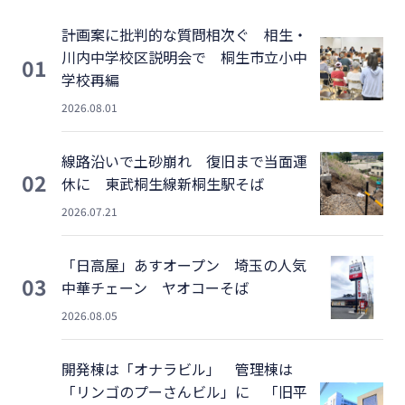
計画案に批判的な質問相次ぐ 相生・
川内中学校区説明会で 桐生市立小中
01
学校再編
2026.08.01
線路沿いで土砂崩れ 復旧まで当面運
02
休に 東武桐生線新桐生駅そば
2026.07.21
「日高屋」あすオープン 埼玉の人気
03
中華チェーン ヤオコーそば
2026.08.05
開発棟は「オナラビル」 管理棟は
「リンゴのプーさんビル」に 「旧平