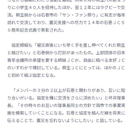
りに小学生４０人を招待したほか、翌１２年にはラグビーで交
流。桐生側からは石巻市の「サン・ファン祭り」に有志が毎年
訪れて交流しており、震災支援への尽力で１４年の石巻ＪＣ５
０周年記念式典で表彰された。
協定締結も「被災直後にいち早く手を差し伸べてくれた桐生
と結びたい」と石巻側から打診があったもの。上部団体の日本
青年会議所の承諾を要する姉妹ＪＣか、自由に結べる友好ＪＣ
のいずれかで検討している。桐生ＪＣにとっては、ほかのＪＣ
と初めて結ぶ協定となる。
「メンバーの３分の２以上が石巻と関わりがあり、互いに知
り合いがいる。協定を機に交流をさらに深めたい」と坪井理事
長。「その時々のお互いの理事長同士の方針で両市での事業実
施を模索していくことになる。石巻と協定を結んだ縁を将来に
伝えることで、震災を忘れないようにしたい」と話している。