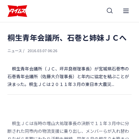
桐生青年会議所、石巻と姉妹ＪＣへ
ニュース
/
2016.03.07 06:26
桐生青年会議所（ＪＣ、坪井良樹理事長）が宮城県石巻市の
石巻青年会議所（佐藤大介理事長）と年内に協定を結ぶことが
決まった。桐生ＪＣは２０１１年３月の東日本大震災...
桐生ＪＣは当時の増山大祐理事長の決断で１１年３月中に分
断された同市内の物流支援に乗り出し、メンバーらが入れ替わ
りながら長期にわたり活動を継続。同年８月の桐生八木節まつ