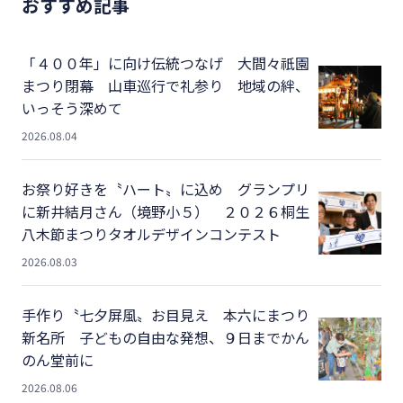
おすすめ記事
「４００年」に向け伝統つなげ 大間々祇園
まつり閉幕 山車巡行で礼参り 地域の絆、
いっそう深めて
2026.08.04
お祭り好きを〝ハート〟に込め グランプリ
に新井結月さん（境野小５） ２０２６桐生
八木節まつりタオルデザインコンテスト
2026.08.03
手作り〝七夕屏風〟お目見え 本六にまつり
新名所 子どもの自由な発想、９日までかん
のん堂前に
2026.08.06