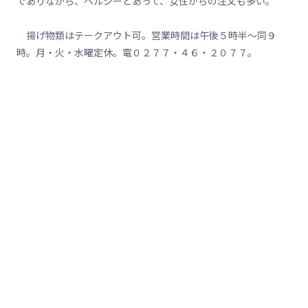
でありながら、ヘルシーとあって、女性からの注文も多い。
揚げ物類はテークアウト可。営業時間は午後５時半～同９
時。月・火・水曜定休。電０２７７・４６・２０７７。