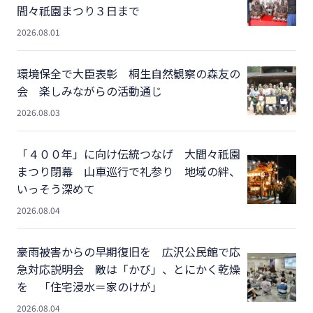
間々祇園まつり３日まで
2026.08.01
環境保全で大臣表彰 桐生自然観察の森友の
会 楽しみながらの活動通じ
2026.08.03
「４００年」に向け伝統つなげ 大間々祇園
まつり閉幕 山車巡行で礼参り 地域の絆、
いっそう深めて
2026.08.04
豪雨被害からの早期復旧を 広沢公民館で応
急対応説明会 敵は「かび」、とにかく乾燥
を 「住宅浸水＝家のけが」
2026.08.04