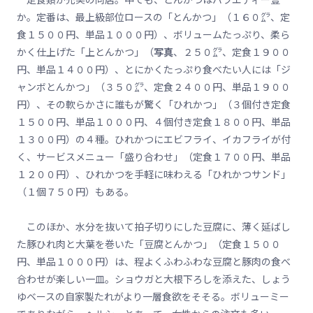
か。定番は、最上級部位ロースの「とんかつ」（１６０㌘、定
食１５００円、単品１０００円）、ボリュームたっぷり、柔ら
かく仕上げた「上とんかつ」（
写真
、２５０㌘、定食１９００
円、単品１４００円）、とにかくたっぷり食べたい人には「ジ
ャンボとんかつ」（３５０㌘、定食２４００円、単品１９００
円）、その軟らかさに誰もが驚く「ひれかつ」（３個付き定食
１５００円、単品１０００円、４個付き定食１８００円、単品
１３００円）の４種。ひれかつにエビフライ、イカフライが付
く、サービスメニュー「盛り合わせ」（定食１７００円、単品
１２００円）、ひれかつを手軽に味わえる「ひれかつサンド」
（１個７５０円）もある。
このほか、水分を抜いて拍子切りにした豆腐に、薄く延ばし
た豚ひれ肉と大葉を巻いた「豆腐とんかつ」（定食１５００
円、単品１０００円）は、程よくふわふわな豆腐と豚肉の食べ
合わせが楽しい一皿。ショウガと大根下ろしを添えた、しょう
ゆベースの自家製たれがより一層食欲をそそる。ボリューミー