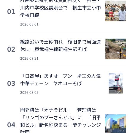
川内中学校区説明会で 桐生市立小中
01
学校再編
2026.08.01
線路沿いで土砂崩れ 復旧まで当面運
02
休に 東武桐生線新桐生駅そば
2026.07.21
「日高屋」あすオープン 埼玉の人気
03
中華チェーン ヤオコーそば
2026.08.05
開発棟は「オナラビル」 管理棟は
「リンゴのプーさんビル」に 「旧平
04
和ビル」新名称決まる 夢チャレンジ
財団