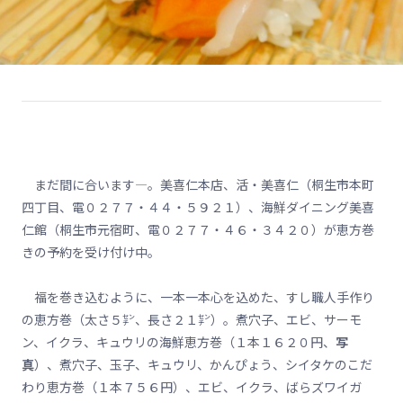
まだ間に合います―。美喜仁本店、活・美喜仁（桐生市本町
四丁目、電０２７７・４４・５９２１）、海鮮ダイニング美喜
仁館（桐生市元宿町、電０２７７・４６・３４２０）が恵方巻
きの予約を受け付け中。
福を巻き込むように、一本一本心を込めた、すし職人手作り
の恵方巻（太さ５㌢、長さ２１㌢）。煮穴子、エビ、サーモ
ン、イクラ、キュウリの海鮮恵方巻（１本１６２０円、
写
真
）、煮穴子、玉子、キュウリ、かんぴょう、シイタケのこだ
わり恵方巻（１本７５６円）、エビ、イクラ、ばらズワイガ