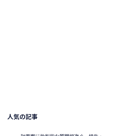
人気の記事
計画案に批判的な質問相次ぐ 相生・