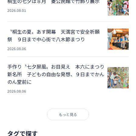
桐生の七夕は８月 菱公民館で竹飾り展示
2026.08.01
〝桐生の夏〟あす開幕 天満宮で安全祈願
祭 ９日まで中心街で八木節まつり
2026.08.06
手作り〝七夕屏風〟お目見え 本六にまつり
新名所 子どもの自由な発想、９日までかん
のん堂前に
2026.08.06
もっと見る
タグで探す