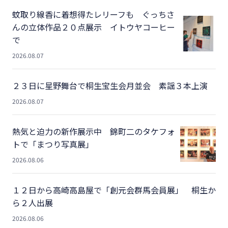
蚊取り線香に着想得たレリーフも ぐっちさ
んの立体作品２０点展示 イトウヤコーヒー
で
2026.08.07
２３日に星野舞台で桐生宝生会月並会 素謡３本上演
2026.08.07
熱気と迫力の新作展示中 錦町二のタケフォ
トで「まつり写真展」
2026.08.06
１２日から高崎高島屋で「創元会群馬会員展」 桐生か
ら２人出展
2026.08.06