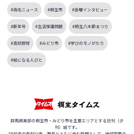
#両毛ニュース
#桐生市
#金曜インタビュー
#新年号
#生活保護問題
#桐生八木節まつり
#高校野球
#みどり市
#学びのモノがたり
#絵になる人びと
群馬県東部の桐生市・みどり市を主要エリアとする日刊（夕
刊）紙です。
1945年の創刊以来、市民とともに歩む新聞として、地域密着の