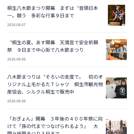
桐生八木節まつり開幕 まずは〝音頭日本
一〟競う 多彩な行事９日まで
2026.08.07
〝桐生の夏〟あす開幕 天満宮で安全祈願
祭 ９日まで中心街で八木節まつり
2026.08.06
八木節まつりは〝そろいの支度で〟 初のオ
リジナル上毛かるたＴシャツ 桐生市観光物
産協会、シルクル桐生で販売中
2026.08.06
「おぎょん」開幕 ３年後の４００年祭に向
けて「孫の代までつなげられるよう」 大
間々祇園まつり３日まで