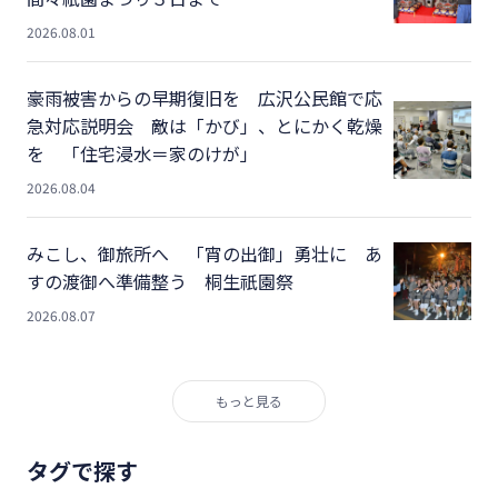
2026.08.01
豪雨被害からの早期復旧を 広沢公民館で応
急対応説明会 敵は「かび」、とにかく乾燥
を 「住宅浸水＝家のけが」
2026.08.04
みこし、御旅所へ 「宵の出御」勇壮に あ
すの渡御へ準備整う 桐生祇園祭
2026.08.07
もっと見る
タグで探す