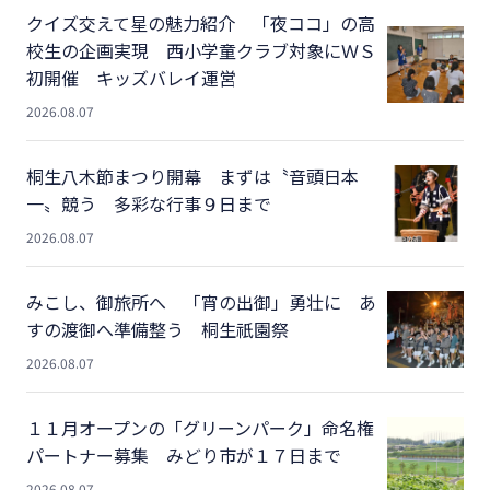
クイズ交えて星の魅力紹介 「夜ココ」の高
校生の企画実現 西小学童クラブ対象にＷＳ
初開催 キッズバレイ運営
2026.08.07
桐生八木節まつり開幕 まずは〝音頭日本
一〟競う 多彩な行事９日まで
2026.08.07
みこし、御旅所へ 「宵の出御」勇壮に あ
すの渡御へ準備整う 桐生祇園祭
2026.08.07
１１月オープンの「グリーンパーク」命名権
パートナー募集 みどり市が１７日まで
2026.08.07