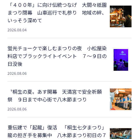
「４００年」に向け伝統つなげ 大間々祇園
まつり閉幕 山車巡行で礼参り 地域の絆、
いっそう深めて
2026.08.04
蛍光チョークで楽しむまつりの夜 小松屋染
料店でブラックライトイベント ７～９日の
日没後
2026.08.06
〝桐生の夏〟あす開幕 天満宮で安全祈願
祭 ９日まで中心街で八木節まつり
2026.08.06
重伝建で「起龍」復活 「桐生七夕まつり」
龍の担ぎ手を募集中 八木節まつり初日の７