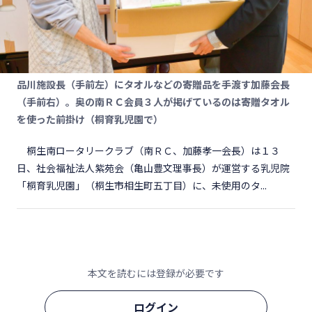
品川施設長（手前左）にタオルなどの寄贈品を手渡す加藤会長
（手前右）。奥の南ＲＣ会員３人が掲げているのは寄贈タオル
を使った前掛け（桐育乳児園で）
桐生南ロータリークラブ（南ＲＣ、加藤孝一会長）は１３
日、社会福祉法人紫苑会（亀山豊文理事長）が運営する乳児院
「桐育乳児園」（桐生市相生町五丁目）に、未使用のタ...
本文を読むには登録が必要です
ログイン