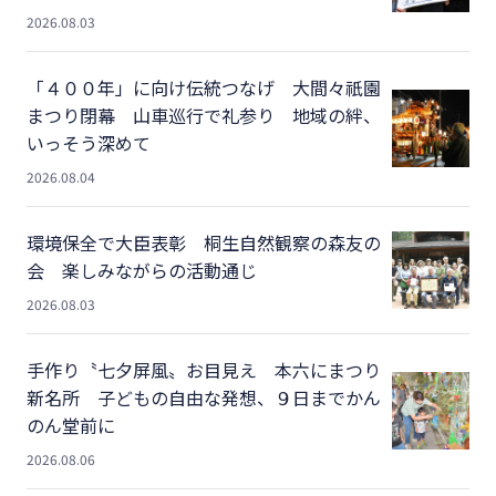
2026.08.03
「４００年」に向け伝統つなげ 大間々祇園
まつり閉幕 山車巡行で礼参り 地域の絆、
いっそう深めて
2026.08.04
環境保全で大臣表彰 桐生自然観察の森友の
会 楽しみながらの活動通じ
2026.08.03
手作り〝七夕屏風〟お目見え 本六にまつり
新名所 子どもの自由な発想、９日までかん
のん堂前に
2026.08.06