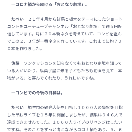
―コロナ禍から続ける「おとなり劇場」。
たべい
２１年４月から群馬と栃木をテーマにしたショート
コントをユーチューブチャンネル「おとなり劇場」で週５回配
信しています。月に２０本新ネタを考えていて、コンビを組ん
でこの２、３年が一番ネタを作っています。これまでに約７０
０本を作りました。
佐藤
ワンクッションを知らなくてもおとなり劇場を知って
いる人がいたり、駄菓子屋に来る子どもたちも動画を見て「本
物がいる」と喜んでくれたり、うれしいですね。
―コンビでの今後の目標は。
たべい
桐生市の観光大使を目指し１０００人の集客を目指
した単独ライブを１５年に開催しましたが、結果は９４６人で
達成できませんでした。１０００人ライブのリベンジはしたい
ですね。そのことをずっと考えながらコロナ禍もあり、５、６