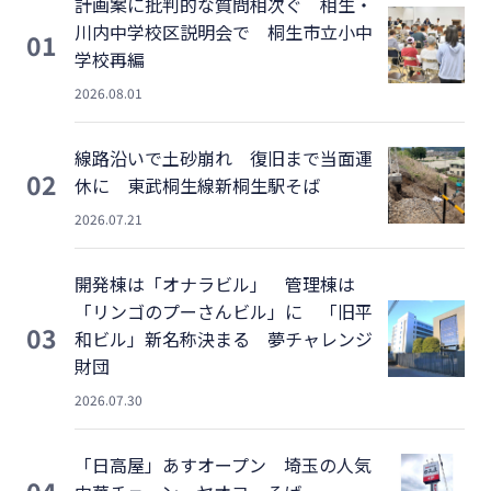
計画案に批判的な質問相次ぐ 相生・
川内中学校区説明会で 桐生市立小中
01
学校再編
2026.08.01
線路沿いで土砂崩れ 復旧まで当面運
02
休に 東武桐生線新桐生駅そば
2026.07.21
開発棟は「オナラビル」 管理棟は
「リンゴのプーさんビル」に 「旧平
03
和ビル」新名称決まる 夢チャレンジ
財団
2026.07.30
「日高屋」あすオープン 埼玉の人気
04