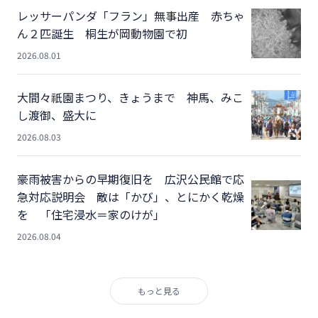
レッサーパンダ「フラン」無事出産 赤ちゃ
ん２匹誕生 桐生が岡動物園で初
2026.08.01
大間々祇園まつり、きょうまで 神馬、みこ
し渡御、盛大に
2026.08.03
豪雨被害からの早期復旧を 広沢公民館で応
急対応説明会 敵は「かび」、とにかく乾燥
を 「住宅浸水＝家のけが」
2026.08.04
もっと見る