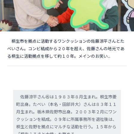
桐生市を拠点に活動するワンクッションの佐藤涼平さんとた
べいさん。コンビ結成から２０年を超え、佐藤さんの地元であ
る桐生に活動拠点を移して約１０年。メインのお笑い...
佐藤涼平さん㊨は１９８３年８月生まれ。桐生市菱
町出身。たべい（本名・田部井大）さんは８３年１１
月生まれ。栃木県佐野市出身。２００３年２月にワン
クッションを結成。０９年に所属事務所を退社後は、
桐生と佐野を拠点にマルチな活動を行う。１５年から