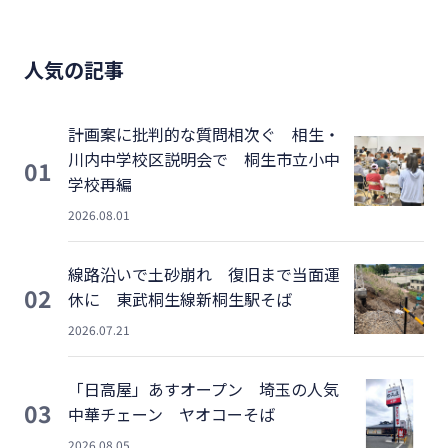
人気の記事
計画案に批判的な質問相次ぐ 相生・
川内中学校区説明会で 桐生市立小中
01
学校再編
2026.08.01
線路沿いで土砂崩れ 復旧まで当面運
02
休に 東武桐生線新桐生駅そば
2026.07.21
「日高屋」あすオープン 埼玉の人気
03
中華チェーン ヤオコーそば
2026.08.05