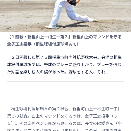
【１回戦・新里山上―相生一第３】新里山上のマウンドを守る
金子正志投手（桐生球場付属球場Ａで）
２日開幕した第７５回桐生市町内対抗野球大会。会場の桐生
球場付属球場では、野球のプレーに盛り上がり、プレーを通じ
た対話を楽しむ人の姿があった。野球をする人、それ...
桐生球場付属球場Ａの第２試合、新里町山上―相生町一丁目
第３の試合。山上のマウンドを守るのは、金子正志投手（３
５）。その姿をベンチ裏から見守るのは、長女の陽愛さん（小
学２年）と次女の心咲ちゃん（年長組）。この日、母親の麻実