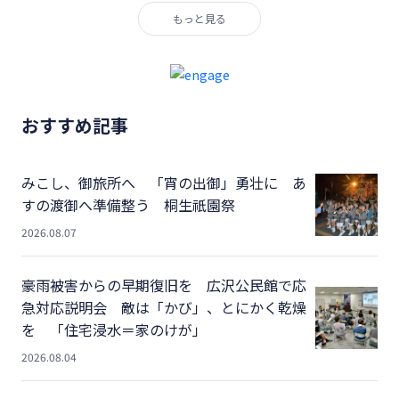
もっと見る
おすすめ記事
みこし、御旅所へ 「宵の出御」勇壮に あ
すの渡御へ準備整う 桐生祇園祭
2026.08.07
豪雨被害からの早期復旧を 広沢公民館で応
急対応説明会 敵は「かび」、とにかく乾燥
を 「住宅浸水＝家のけが」
2026.08.04