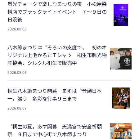
蛍光チョークで楽しむまつりの夜 小松屋染
料店でブラックライトイベント ７～９日の
日没後
2026.08.06
八木節まつりは〝そろいの支度で〟 初のオ
リジナル上毛かるたＴシャツ 桐生市観光物
産協会、シルクル桐生で販売中
2026.08.06
桐生八木節まつり開幕 まずは〝音頭日本
一〟競う 多彩な行事９日まで
2026.08.07
〝桐生の夏〟あす開幕 天満宮で安全祈願
祭 ９日まで中心街で八木節まつり