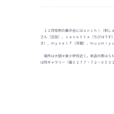
１２月恒例の展示会にはａｎｃｈｉ（刺しゅ
さん（豆皿）、ｃａｓｅｔｔａ（ちびはうす
き）、ｍｙｓｅｌｆ（洋服）、ｍｕｕｍｉｙ
場所は大間々東小学校近く。来店の際はＳＮ
は同ギャラリー（電０２７７・７２・００３