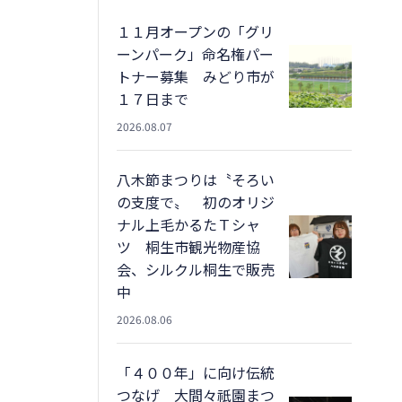
１１月オープンの「グリ
ーンパーク」命名権パー
トナー募集 みどり市が
１７日まで
2026.08.07
八木節まつりは〝そろい
の支度で〟 初のオリジ
ナル上毛かるたＴシャ
ツ 桐生市観光物産協
会、シルクル桐生で販売
中
2026.08.06
「４００年」に向け伝統
つなげ 大間々祇園まつ