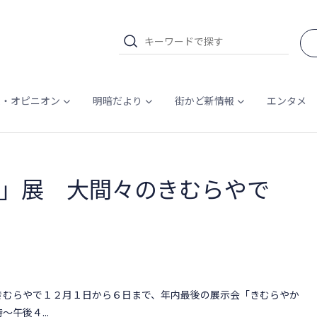
ム・オピニオン
明暗だより
街かど新情報
エンタメ
物」展 大間々のきむらやで
むらやで１２月１日から６日まで、年内最後の展示会「きむらやか
午後４...