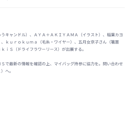
うキャンドル）、ＡＹＡ＋ＡＫＩＹＡＭＡ（イラスト）、稲葉カヨ
）、ｋｕｒｏｋｕｍａ（毛糸・ワイヤー）、五月女京子さん（箸置
ｕｋｉＳ（ドライフラワーリース）が出展する。
Ｓで最新の情報を確認の上、マイバッグ持参に協力を。問い合わせ
１）へ。