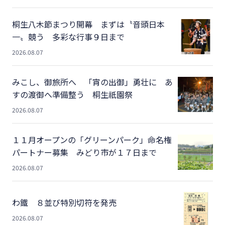
桐生八木節まつり開幕 まずは〝音頭日本
一〟競う 多彩な行事９日まで
2026.08.07
みこし、御旅所へ 「宵の出御」勇壮に あ
すの渡御へ準備整う 桐生祇園祭
2026.08.07
１１月オープンの「グリーンパーク」命名権
パートナー募集 みどり市が１７日まで
2026.08.07
わ鐵 ８並び特別切符を発売
2026.08.07