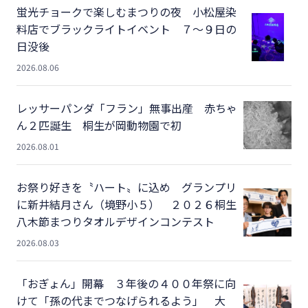
蛍光チョークで楽しむまつりの夜 小松屋染
料店でブラックライトイベント ７～９日の
日没後
2026.08.06
レッサーパンダ「フラン」無事出産 赤ちゃ
ん２匹誕生 桐生が岡動物園で初
2026.08.01
お祭り好きを〝ハート〟に込め グランプリ
に新井結月さん（境野小５） ２０２６桐生
八木節まつりタオルデザインコンテスト
2026.08.03
「おぎょん」開幕 ３年後の４００年祭に向
けて「孫の代までつなげられるよう」 大