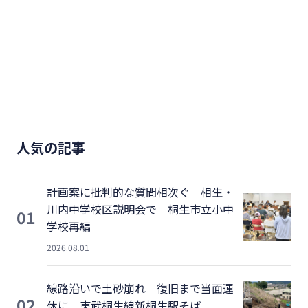
人気の記事
計画案に批判的な質問相次ぐ 相生・
川内中学校区説明会で 桐生市立小中
01
学校再編
2026.08.01
線路沿いで土砂崩れ 復旧まで当面運
02
休に 東武桐生線新桐生駅そば