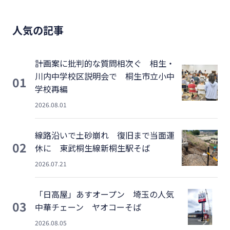
人気の記事
計画案に批判的な質問相次ぐ 相生・
川内中学校区説明会で 桐生市立小中
01
学校再編
2026.08.01
線路沿いで土砂崩れ 復旧まで当面運
02
休に 東武桐生線新桐生駅そば
2026.07.21
「日高屋」あすオープン 埼玉の人気
03
中華チェーン ヤオコーそば
2026.08.05