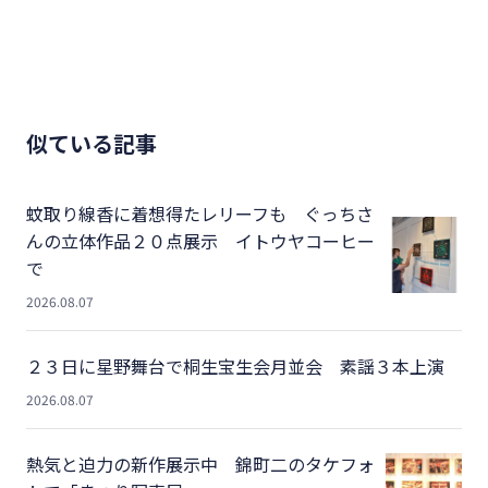
似ている記事
蚊取り線香に着想得たレリーフも ぐっちさ
んの立体作品２０点展示 イトウヤコーヒー
で
2026.08.07
２３日に星野舞台で桐生宝生会月並会 素謡３本上演
2026.08.07
熱気と迫力の新作展示中 錦町二のタケフォ