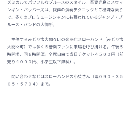
ズミカルでパワフルなブルースのスタイル。吾妻光良とスウィ
ンギン・バッパーズは、抜群の演奏テクニックとご機嫌な乗り
で、多くのプロミュージシャンにも慕われているジャンプ・ブ
ルース・バンドの大御所。
主催するみどり市大間々町の楽器店スローハンド（みどり市
大間々町）では多くの音楽ファンに来場を呼び掛ける。午後５
時開場、同６時開演。全席自由で当日チケット４５００円（前
売り４０００円、小学生以下無料）。
問い合わせなどはスローハンドの小柴さん（電０９０・３５
０５・５７０４）まで。