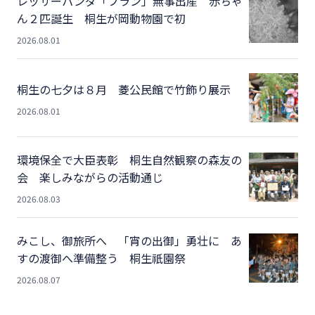
レッサーパンダ「フラン」無事出産 赤ちゃ
ん２匹誕生 桐生が岡動物園で初
2026.08.01
桐生の七夕は８月 菱公民館で竹飾り展示
2026.08.01
環境保全で大臣表彰 桐生自然観察の森友の
会 楽しみながらの活動通じ
2026.08.03
みこし、御旅所へ 「宵の出御」勇壮に あ
すの渡御へ準備整う 桐生祇園祭
2026.08.07