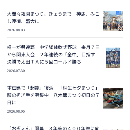
大間々祇園まつり、きょうまで 神馬、みこ
し渡御、盛大に
2026.08.03
桐一が県連覇 中学総体軟式野球 来月７日
から関東大会 ２年連続の「全中」目指す
決勝で太田ＴＡに５回コールド勝ち
2026.07.30
重伝建で「起龍」復活 「桐生七夕まつり」
龍の担ぎ手を募集中 八木節まつり初日の７
日に
2026.08.05
「おぎょん」開幕 ３年後の４００年祭に向