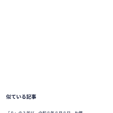
似ている記事
「８」の３並び、令和８年８月８日 わ鐵、