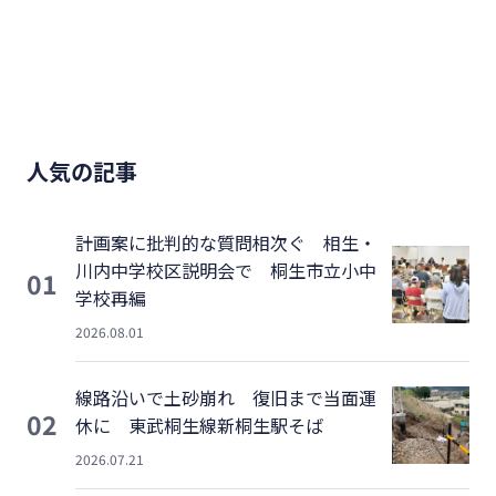
人気の記事
計画案に批判的な質問相次ぐ 相生・
川内中学校区説明会で 桐生市立小中
01
学校再編
2026.08.01
線路沿いで土砂崩れ 復旧まで当面運
02
休に 東武桐生線新桐生駅そば
2026.07.21