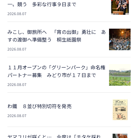
一〟競う 多彩な行事９日まで
2026.08.07
みこし、御旅所へ 「宵の出御」勇壮に あ
すの渡御へ準備整う 桐生祇園祭
2026.08.07
１１月オープンの「グリーンパーク」命名権
パートナー募集 みどり市が１７日まで
2026.08.07
わ鐵 ８並び特別切符を発売
2026.08.07
ヤマユリが咲くと… 今度は「チタケ採れ