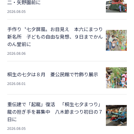
二・矢野園前に
2026.08.05
手作り〝七夕屏風〟お目見え 本六にまつり
新名所 子どもの自由な発想、９日までかん
のん堂前に
2026.08.06
桐生の七夕は８月 菱公民館で竹飾り展示
2026.08.01
重伝建で「起龍」復活 「桐生七夕まつり」
龍の担ぎ手を募集中 八木節まつり初日の７
日に
2026.08.05