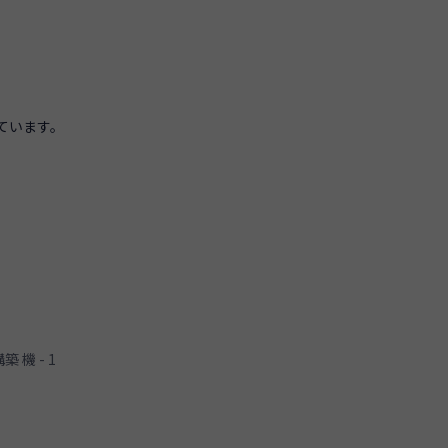
。
ています。
築 機 - 1