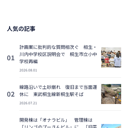
人気の記事
計画案に批判的な質問相次ぐ 相生・
川内中学校区説明会で 桐生市立小中
01
学校再編
2026.08.01
線路沿いで土砂崩れ 復旧まで当面運
02
休に 東武桐生線新桐生駅そば
2026.07.21
開発棟は「オナラビル」 管理棟は
「リンゴのプーさんビル」に 「旧平