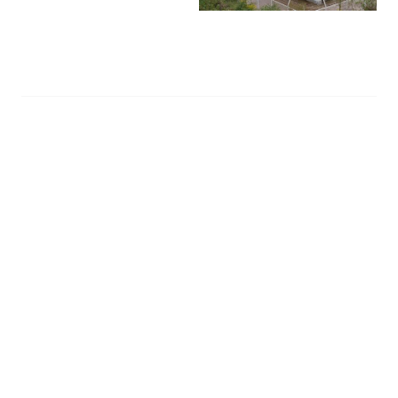
会議員・市職員、同社関係者が
出席して７日、行われた。五島
社長は「再生可能エネルギーに
対する地元中学生の啓蒙（けい
もう）の場にもなれば」と次代
を担う子どもたちへの環境教育
の場としての活用も提案した。