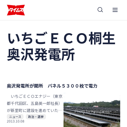
いちごＥＣＯ桐生
奥沢発電所
奥沢発電所が開所 パネル５３００枚で電力
いちごＥＣＯエナジー（東京
都千代田区、五島英一郎社長）
が新里町に建設を進めていた
ニュース
政治・選挙
「いちごＥＣＯ桐生奥沢発電
2013.10.08
所」の開所式が地元住民、市議