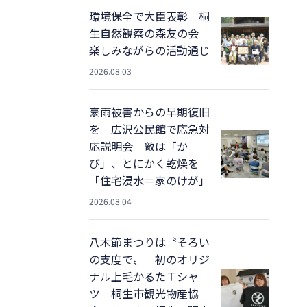
環境保全で大臣表彰 桐
生自然観察の森友の会
楽しみながらの活動通じ
2026.08.03
豪雨被害からの早期復旧
を 広沢公民館で応急対
応説明会 敵は「か
び」、とにかく乾燥を
「住宅浸水＝家のけが」
2026.08.04
八木節まつりは〝そろい
の支度で〟 初のオリジ
ナル上毛かるたＴシャ
ツ 桐生市観光物産協