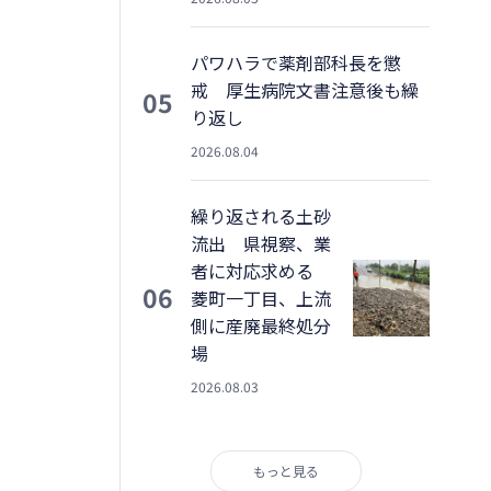
パワハラで薬剤部科長を懲
戒 厚生病院文書注意後も繰
05
り返し
2026.08.04
繰り返される土砂
流出 県視察、業
者に対応求める
06
菱町一丁目、上流
側に産廃最終処分
場
2026.08.03
もっと見る