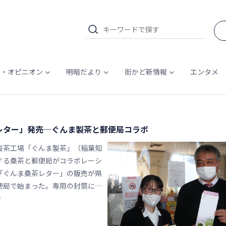
ム・オピニオン
明暗だより
街かど新情報
エンタメ
レター」発売─ぐんま製茶と郵便局コラボ
製茶工場「ぐんま製茶」（稲葉知
する桑茶と郵便局がコラボレーシ
「ぐんま桑茶レター」の販売が県
便局で始まった。専用の封筒に手
4
ダータイプの桑茶を同封すること
な気持ち」を伝えることができ
まで販売する。