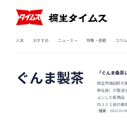
人気
おすすめ
ニュース
特集・連載
コラ
ぐんま製茶
「ぐんま桑茶
桐生市梅田町の
幸社長）が製造
ョンした新商品
内３０１局の郵
2022.02.0
経済
紙とともにパウ
で、「ささやか
る。３月３１日