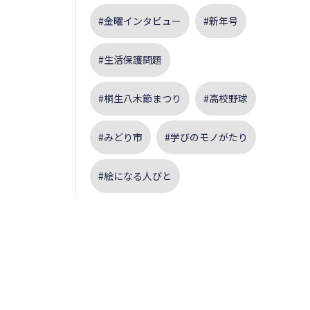
#金曜インタビュー
#新年号
#生活保護問題
#桐生八木節まつり
#高校野球
#みどり市
#学びのモノがたり
#絵になる人びと