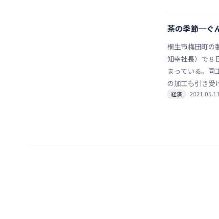
茶の季節─ぐ
桐生市梅田町の
知幸社長）で８
まっている。同
の加工も引き受
2021.05.1
経済
まれる。