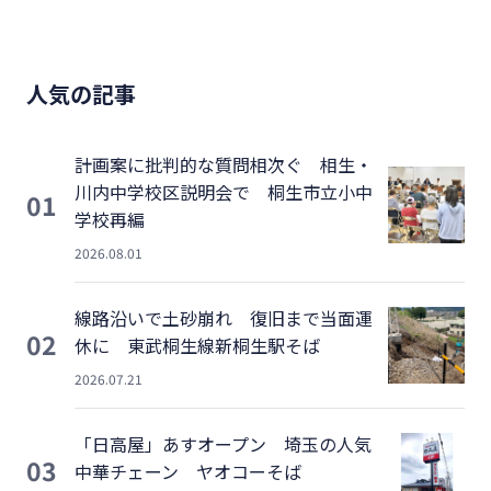
人気の記事
計画案に批判的な質問相次ぐ 相生・
川内中学校区説明会で 桐生市立小中
01
学校再編
2026.08.01
線路沿いで土砂崩れ 復旧まで当面運
02
休に 東武桐生線新桐生駅そば
2026.07.21
「日高屋」あすオープン 埼玉の人気
03
中華チェーン ヤオコーそば