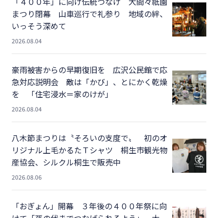
「４００年」に向け伝統つなげ 大間々祇園
まつり閉幕 山車巡行で礼参り 地域の絆、
いっそう深めて
2026.08.04
豪雨被害からの早期復旧を 広沢公民館で応
急対応説明会 敵は「かび」、とにかく乾燥
を 「住宅浸水＝家のけが」
2026.08.04
八木節まつりは〝そろいの支度で〟 初のオ
リジナル上毛かるたＴシャツ 桐生市観光物
産協会、シルクル桐生で販売中
2026.08.06
「おぎょん」開幕 ３年後の４００年祭に向
けて「孫の代までつなげられるよう」 大