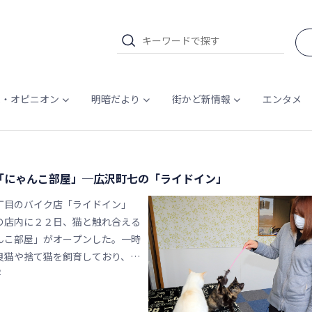
ム・オピニオン
明暗だより
街かど新情報
エンタメ
「にゃんこ部屋」─広沢町七の「ライドイン」
丁目のバイク店「ライドイン」
の店内に２２日、猫と触れ合える
んこ部屋」がオープンした。一時
良猫や捨て猫を飼育しており、猫
2
ている。