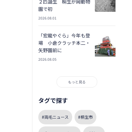
２匹誕生 桐生が岡動物
園で初
2026.08.01
「宏龍やぐら」今年も登
場 小倉クラッチ本二・
矢野園前に
2026.08.05
もっと見る
タグで探す
#両毛ニュース
#桐生市