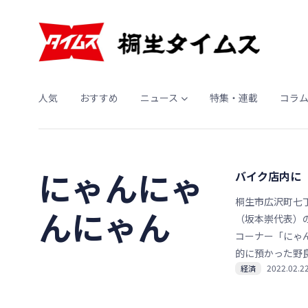
人気
おすすめ
ニュース
特集・連載
コラ
にゃんにゃ
バイク店内に
桐生市広沢町七
んにゃん
（坂本崇代表）
コーナー「にゃ
的に預かった野
2022.02.2
経済
の里親を募集し