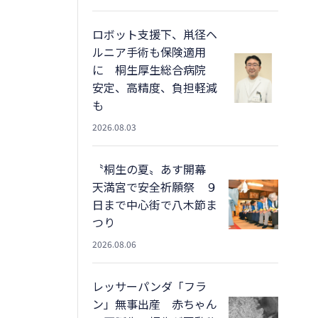
ロボット支援下、鼡径ヘ
ルニア手術も保険適用
に 桐生厚生総合病院
安定、高精度、負担軽減
も
2026.08.03
〝桐生の夏〟あす開幕
天満宮で安全祈願祭 ９
日まで中心街で八木節ま
つり
2026.08.06
レッサーパンダ「フラ
ン」無事出産 赤ちゃん