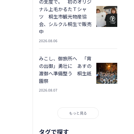
の支度で〟 初のオリジ
ナル上毛かるたＴシャ
ツ 桐生市観光物産協
会、シルクル桐生で販売
中
2026.08.06
みこし、御旅所へ 「宵
の出御」勇壮に あすの
渡御へ準備整う 桐生祇
園祭
2026.08.07
もっと見る
タグで探す