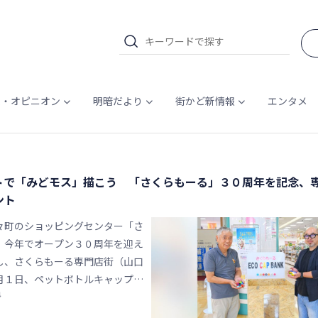
ム・オピニオン
明暗だより
街かど新情報
エンタメ
トで「みどモス」描こう 「さくらもーる」３０周年を記念、
ント
町のショッピングセンター「さ
、今年でオープン３０周年を迎え
し、さくらもーる専門店街（山口
月１日、ペットボトルキャップ１
4
使って、同市マスコットキャラク
」を描く「キャップアート」制作