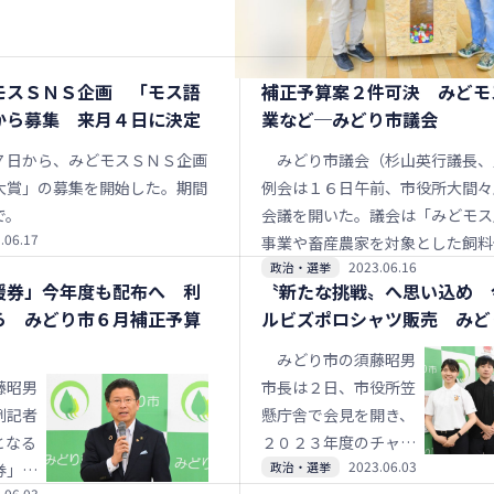
する。現在イベントに参加する家
集中で、店内ではキャップ回収運
る。
モスＳＮＳ企画 「モス語
補正予算案２件可決 みどモ
から募集 来月４日に決定
業など─みどり市議会
日から、みどモスＳＮＳ企画
みどり市議会（杉山英行議長、
大賞」の募集を開始した。期間
例会は１６日午前、市役所大間々
で。
会議を開いた。議会は「みどモス
.06.17
事業や畜産農家を対象とした飼料
2023.06.16
政治・選挙
事業、低所得世帯への電気・ガス
援券」今年度も配布へ 利
〝新たな挑戦〟へ思い込め 
格高騰重点支援給付金支給事業な
ら みどり市６月補正予算
ルビズポロシャツ販売 みど
だ２０２３年度一般会計補正予算
全会一致、同みどり市国民健康保
みどり市の須藤昭男
定）特別会計補正予算案（１号）
藤昭男
市長は２日、市役所笠
多数で可決したほか、みどり市監
例記者
懸庁舎で会見を開き、
など人事案２件について同意した
となる
２０２３年度のチャリ
2023.06.03
政治・選挙
券」の
ティークールビズポロ
.06.03