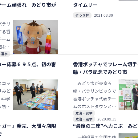
のランウエーを歩いた
チーム頑張れ みどり市が
タイムリー
学部ア
に登場しＰＲした。年
りと会場を盛り上げ、
学科の
明けには同市への出生
2021.03.30
ぞうき林
ファンとの特別な時間
ージや
届け出記念として贈っ
パラリ
を過ごした。
アイデ
たり、一般向けに販売
する香
作られ
したりする計画だ。
チーム
ン案か
画を、
生徒約
・選挙
るきょ
る総選
信する
ター応募６９５点、初の審
香港ボッチャでフレーム切手
」が選
めてい
輪・パラ記念でみどり市
い市民
スコッ
みどり市が東京五
チーム
「みど
輪・パラリンピックで
援メッ
小中学
香港ボッチャ代表チー
デオレ
う初の
ムのホストタウンとな
る。今
政治・選挙
ターコ
ったのを記念したオリ
ｅ（ユ
2020.09.15
政治・選挙
査会が
ジナルフレーム切手が
「みど
ーガー」発売、大間々店限
“最後の王座”へ力こぶ み
、市役
３０日、市内郵便局な
ンチャ
で
かれ、
どで発売される。切手
一般投票で全国のゆ