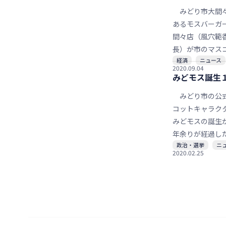
ンネル」で一般
寄せられた６９
みどり市大間
予定している。
らえりすぐられ
あるモスバーガ
秀賞など各賞が
間々店（風穴範
た。２０日の定
長）が市のマス
経済
ニュース
会見で発表する
キャラクター「
2020.09.04
ス」の名を冠し
みどモス誕生
どモスバーガー
みどり市の公
売を始めた。市
コットキャラク
大使を務めるお
みどモスの誕生
ンビ「アンカン
年余りが経過し
ン」の富所哲平
政治・選挙
ニ
知度も徐々に高
（３７）の発案
2020.02.25
中、市内事業所
かけに、期間限
に活用度合いが
に別称をつける
ている。パッケ
実現した。１０
の利用や商品に
で販売を続ける
クターを入れ込
ど、それぞれの