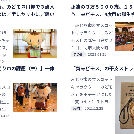
議会６
シャツのデザインを発
画、みどモス川柳で３点入
永遠の３万５０００歳、１５
する一
表した。売り上げの一
スは／手にヤリ心に／思い
う みどモス、4度目の誕生
案に、
部はチャリティー募金
４７４
として、同市のウクラ
みどり市のマスコッ
込むこ
イナ避難者への支援金
のほ
トキャラクター「みど
配布は
として活用される。
トキャ
モス」の誕生日会が２
用期間
モス」
１日、同市大間々町の
２月末
2023.01.23
その他
ー限定
ながめ余興場で開かれ
.12
どり市
た。３年ぶりに有観客
どり市の課題（中）】一体
「寅みどモス」の干支ストラ
する
で実施され、市内外か
」を募
ら１５０人のファンが
みどり市のマスコット
を発表
来場。みどモスのテー
マスコ
キャラクター「みどモ
マに合わせて一緒に踊
ーの
ス」をモチーフにした
るなど、生誕４周年、
誕生し
干支（えと）ストラッ
そして永遠の〝３万５
2021.12.28
経済
９年１
プが誕生した。みどり
０００歳〟を祝福し
.04.09
インの
市東町で２５日に開か
た。みどモスはサッカ
小中学
れたマルシェで先行発
ーに挑戦したり、花道
生徒、
売、みどモスも売り場