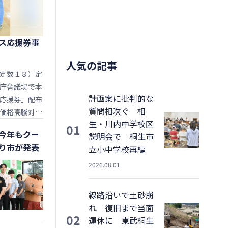
ス応援券事
人気の記事
定数１８）定
庁舎議場で本
計画案に批判的な
応援券」配布
質問相次ぐ 相
価格高騰対策
生・川内中学校区
・食料品等価
01
今年もクー
説明会で 桐生市
どを盛り込ん
り市が発表
立小中学校再編
案（２号）を
険（事業勘
2026.08.01
について賛成
査委員の選任
線路沿いで土砂崩
。
れ 復旧まで当面
02
運休に 東武桐生