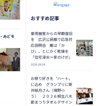
おすすめ記事
豪雨被害からの早期復旧
・みどモ
を 広沢公民館で応急対
応説明会 敵は「か
び」、とにかく乾燥を
「住宅浸水＝家のけが」
2026.08.04
お祭り好きを〝ハート〟
に込め グランプリに新
井結月さん（境野小
５） ２０２６桐生八木
節まつりタオルデザイン