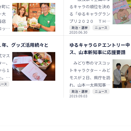
配信も
５点か
々町に
は１シート１０枚つづ
るキャラの順位を決め
た最優
ー大
りで、台紙には星野富
る「ゆるキャラグラン
決まっ
香店
弘さんの詩画作品が描
プリ２０２０ ＴＨ
政治・選挙
ニュース
例記者
コット
かれている。販売に先
Ｅ ＦＩＮＡＬ」（実
2020.06.30
。
みどモ
立ち１５日午前、市役
行委員会主催）が７月
た「み
所笠懸庁舎で贈呈式が
１日からスタートす
１年、グッズ活用続々と
ゆるキャラＧＰエントリー中
」の販
催された。
る。公式サイトを通じ
ス、山本新知事に応援要請
式マス
の観光
たウェブでの投票を９
ター、
みどり市のマスコッ
笑いコ
月２５日まで毎日受け
から１
トキャラクター・みど
ミンカ
付ける。みどり市の公
た。認
モスが２日、県庁を訪
さん
式マスコットキャラク
ュース
まる
れ、山本一太県知事を
をきっ
ター「みどモス」も１
政治・選挙
ニュース
を中心
表敬訪問した。エント
定商品
位の栄冠を目指し、昨
2019.09.03
高まっ
リー中の「ゆるキャラ
ことで
年に続いてエントリー
ージへ
グランプリ（ＧＰ）２
月末ま
した。市は投票を呼び
キャラ
０１９」への応援を申
。
掛けている。
むな
し入れた。
工夫で