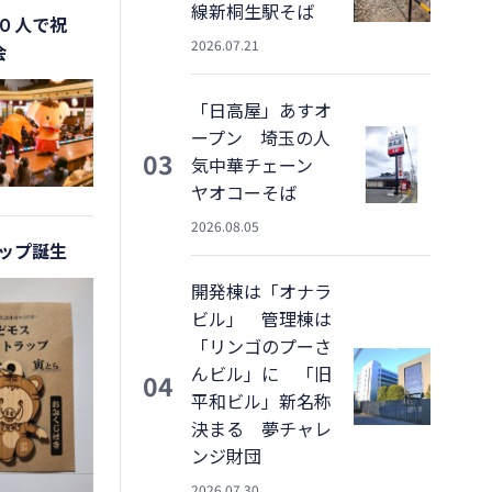
線新桐生駅そば
０人で祝
2026.07.21
会
「日高屋」あすオ
ープン 埼玉の人
03
気中華チェーン
ヤオコーそば
2026.08.05
ップ誕生
開発棟は「オナラ
ビル」 管理棟は
「リンゴのプーさ
んビル」に 「旧
04
平和ビル」新名称
決まる 夢チャレ
ンジ財団
2026.07.30