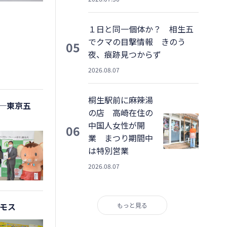
１日と同一個体か？ 相生五
でクマの目撃情報 きのう
05
夜、痕跡見つからず
2026.08.07
桐生駅前に麻辣湯
─東京五
の店 高崎在住の
中国人女性が開
06
業 まつり期間中
は特別営業
2026.08.07
どモス
もっと見る