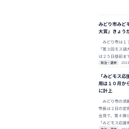
イベントを開催
族やチームを募
動を実施してい
みどり市みど
大賞」きょう
みどり市は１７
「第３回モス語
は２５日昼前ま
2023
政治・選挙
「みどモス応
用は１０月か
に計上
みどり市の須
市長は２日の定
会見で、第４弾
「みどモス応援
2023
政治・選挙