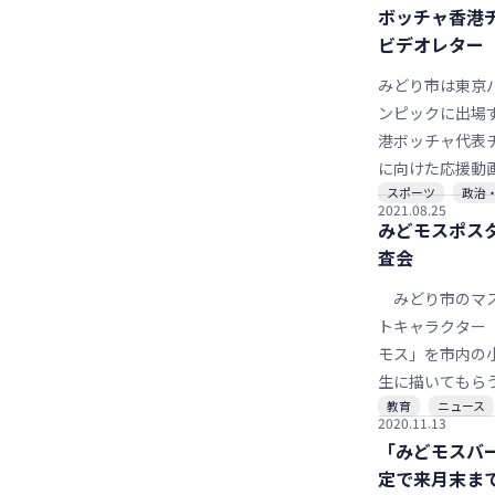
ボッチャ香港
桐生大学短期大
ビデオレター
ート・デザイン
学生たち。イメ
みどり市は東京
キャラクターの
ンピックに出場
アを議論し、形
港ボッチャ代表
た六つのデザイ
に向けた応援動
ら、市内の児童
スポーツ
政治
開会式が行われ
2021.08.25
４１００人によ
う２４日にも配
みどモスポス
挙で「みどモス
方向で準備を進
査会
ばれた。
る。２００人近
みどり市のマ
が出演し「香港
トキャラクター
頑張れ」など応
モス」を市内の
セージを送るビ
生に描いてもら
ターとなってい
教育
ニュース
「みどモスポス
後ＹｏｕＴｕｂ
2020.11.13
ンクール」の審
ーチューブ）の
「みどモスバ
１１日と１２日
り市ホストタウ
定で来月末ま
所笠懸庁舎で開