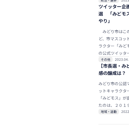
配布に向け、市
ツイッター企
月定例会に提出
選 「みどモ
般会計補正予算
やり」
同事業費２億７
万９千円を盛り
みどり市はこ
とを発表した。
ど、市マスコッ
９月上旬で、利
ラクター「みど
は１０月から１
の公式ツイッタ
までを予定。
2023.04
その他
企画として、み
【市長選・み
やみどモスに関
感の醸成は？
「みどモス川柳
集し、入選３点
みどり市の公認
した。
ットキャラクタ
「みどモス」が
たのは、２０１
2022
地域・活動
月２７日。デザ
考案は、市内の
生や大間々高の