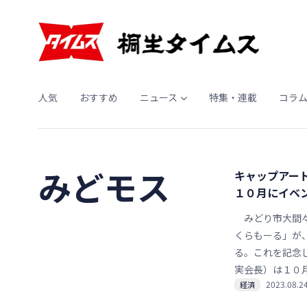
人気
おすすめ
ニュース
特集・連載
コラ
みどモス
キャップアー
１０月にイベ
みどり市大間々
くらもーる」が
る。これを記念
実会長）は１０
2023.08.2
経済
万５０００個を
ター「みどモス