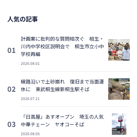
人気の記事
計画案に批判的な質問相次ぐ 相生・
川内中学校区説明会で 桐生市立小中
01
学校再編
2026.08.01
線路沿いで土砂崩れ 復旧まで当面運
02
休に 東武桐生線新桐生駅そば
2026.07.21
「日高屋」あすオープン 埼玉の人気
03
中華チェーン ヤオコーそば
2026.08.05