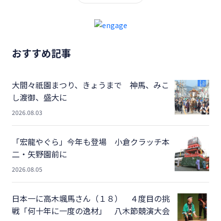
おすすめ記事
大間々祇園まつり、きょうまで 神馬、みこ
し渡御、盛大に
2026.08.03
「宏龍やぐら」今年も登場 小倉クラッチ本
二・矢野園前に
2026.08.05
日本一に高木颯馬さん（１８） ４度目の挑
戦「何十年に一度の逸材」 八木節競演大会